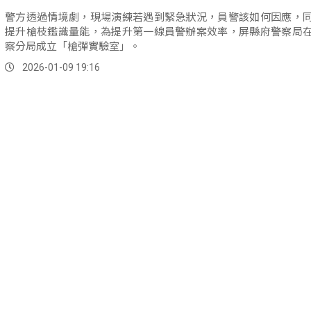
警方透過情境劇，現場演練若遇到緊急狀況，員警該如何因應，
提升槍枝鑑識量能，為提升第一線員警辦案效率，屏縣府警察局
察分局成立「槍彈實驗室」。
2026-01-09 19:16