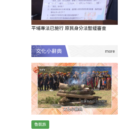
平埔專法已施行 原民身分法暫緩審查
文化小辭典
魯凱族