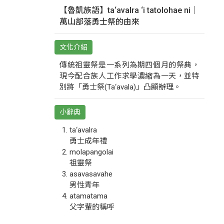
【魯凱族語】ta‘avalra ‘i tatolohae ni｜
萬山部落勇士祭的由來
文化介紹
傳統祖靈祭是一系列為期四個月的祭典，
現今配合族人工作求學濃縮為一天，並特
別將「勇士祭(Ta‘avala)」凸顯辦理。
小辭典
ta‘avalra
勇士成年禮
molapangolai
祖靈祭
asavasavahe
男性青年
atamatama
父字輩的稱呼