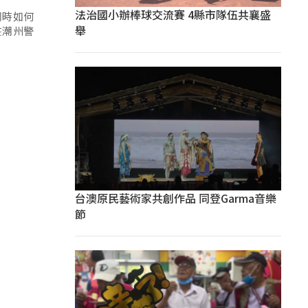
法治國小辦棒球交流賽 4縣市隊伍共襄盛
同時如何
舉
在潮州警
台澳原民藝術家共創作品 同登Garma音樂
節