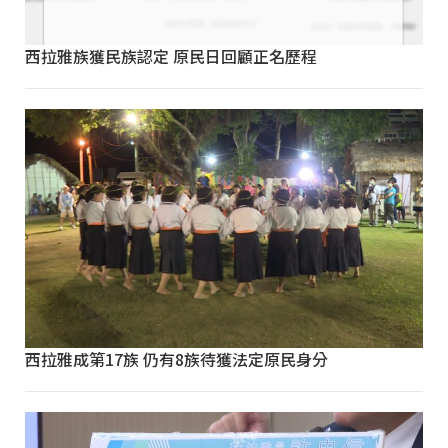
西拉雅族獲民族認定 原民日回顧正名歷程
西拉雅成第17族 仍有8族待獲法定原民身分