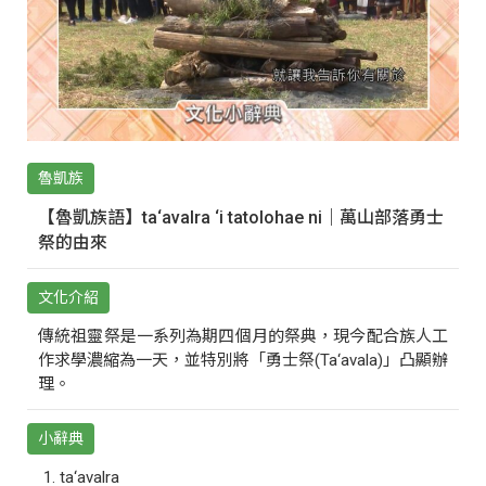
魯凱族
【魯凱族語】ta‘avalra ‘i tatolohae ni｜萬山部落勇士
祭的由來
文化介紹
傳統祖靈祭是一系列為期四個月的祭典，現今配合族人工
作求學濃縮為一天，並特別將「勇士祭(Ta‘avala)」凸顯辦
理。
小辭典
ta‘avalra