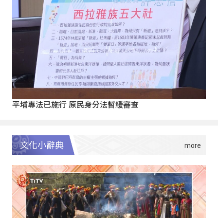
平埔專法已施行 原民身分法暫緩審查
文化小辭典