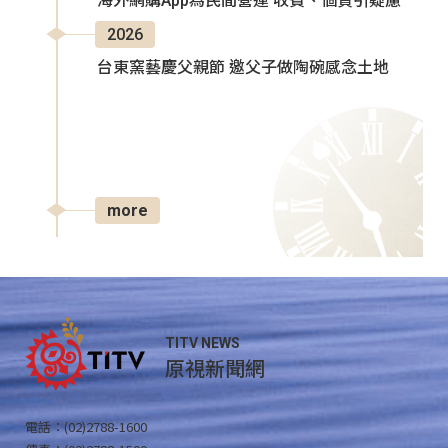
海外網購App為民間營運 收費、個資引疑慮
2026
台東窯藝慶父親節 邀父子做陶碗感念土地
more
TITV NEWS
原視新聞網
電話：(02)2788-1600