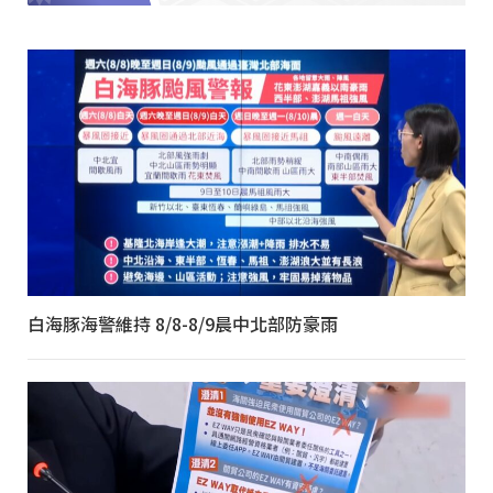
白海豚海警維持 8/8-8/9晨中北部防豪雨