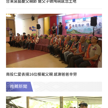
台東窯藝慶父親節 邀父子做陶碗感念土地
南投仁愛表揚16位模範父親 感謝爸爸辛勞
推薦新聞