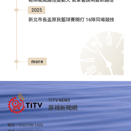
楊柳颱風路徑變數大 氣象署說明最新路徑
2025
新北市長盃原民籃球賽開打 16隊同場競技
more
TITV NEWS
原視新聞網
電話：(02)2788-1600