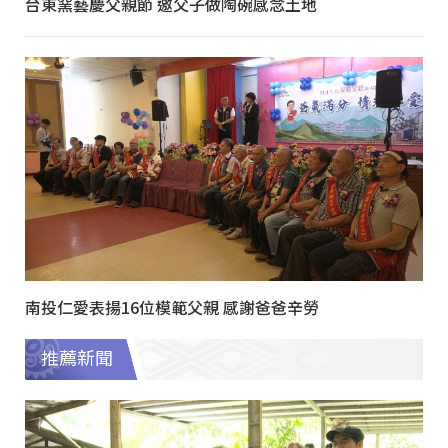
台東窯藝慶父親節 邀父子做陶碗感念土地
南投仁愛表揚16位模範父親 感謝爸爸辛勞
推薦新聞