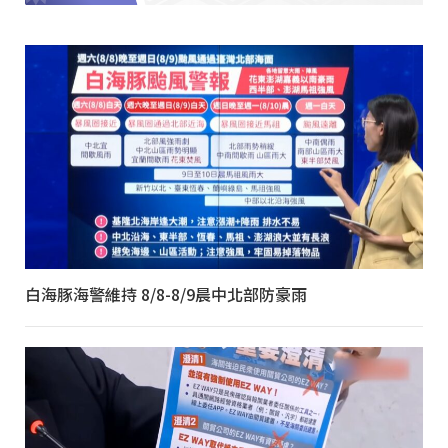
白海豚海警維持 8/8-8/9晨中北部防豪雨