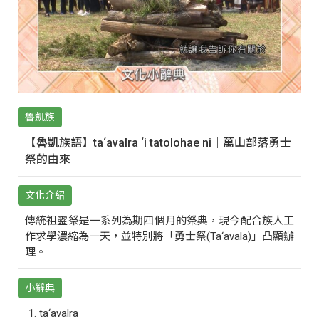
魯凱族
【魯凱族語】ta‘avalra ‘i tatolohae ni｜萬山部落勇士
祭的由來
文化介紹
傳統祖靈祭是一系列為期四個月的祭典，現今配合族人工
作求學濃縮為一天，並特別將「勇士祭(Ta‘avala)」凸顯辦
理。
小辭典
ta‘avalra