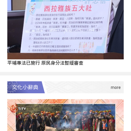
平埔專法已施行 原民身分法暫緩審查
文化小辭典