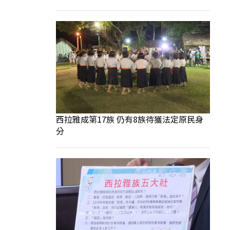
西拉雅成第17族 仍有8族待獲法定原民身
分