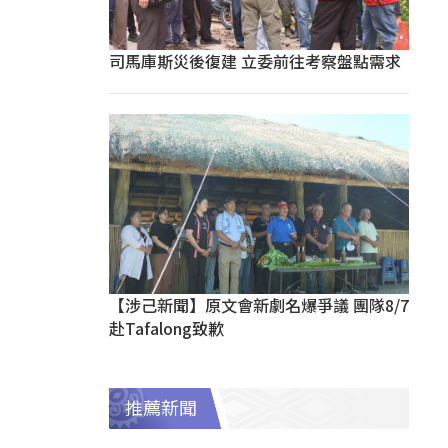
司馬庫斯災後復建 立委前往考察盤點需求
【涉己新聞】原文會新劇名爆爭議 團隊8/7
赴Tafalong致歉
推薦新聞