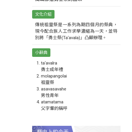
文化介紹
傳統祖靈祭是一系列為期四個月的祭典，
現今配合族人工作求學濃縮為一天，並特
別將「勇士祭(Ta‘avala)」凸顯辦理。
小辭典
ta‘avalra
勇士成年禮
molapangolai
祖靈祭
asavasavahe
男性青年
atamatama
父字輩的稱呼
歷史上的今天