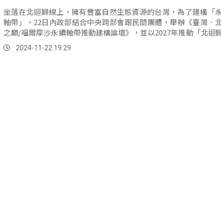
坐落在北迴歸線上，擁有豐富自然生態資源的台灣，為了建構「
軸帶」，22日內政部結合中央跨部會跟民間團體，舉辦《臺灣．
之巔/福爾摩沙永續軸帶推動建構論壇》，並以2027年推動「北迴
為方針。
2024-11-22 19:29