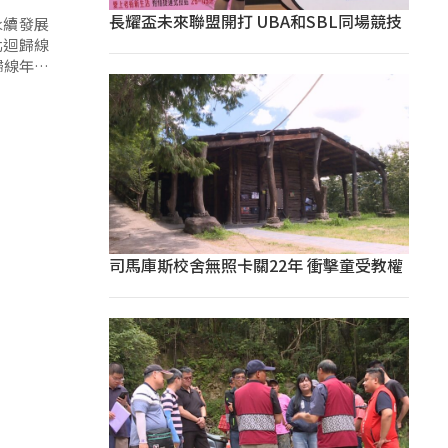
長耀盃未來聯盟開打 UBA和SBL同場競技
永續發展
北迴歸線
歸線年」
司馬庫斯校舍無照卡關22年 衝擊童受教權