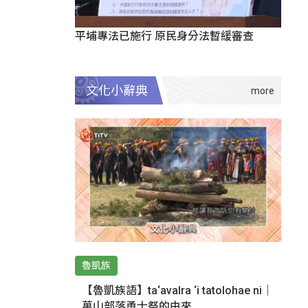
平埔專法已施行 原民身分法暫緩審查
文化小辭典
魯凱族
【魯凱族語】ta‘avalra ‘i tatolohae ni｜
萬山部落勇士祭的由來