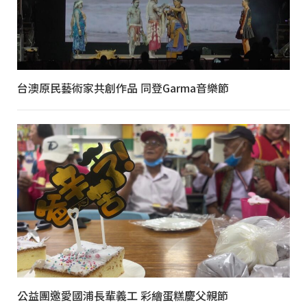
台澳原民藝術家共創作品 同登Garma音樂節
公益團邀愛國浦長輩義工 彩繪蛋糕慶父親節