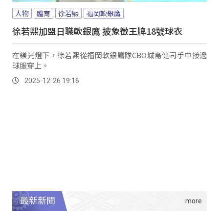
人物
體育
徐若熙
福岡軟銀鷹
徐若熙加盟日職軟銀鷹 披象徵王牌18號球衣
在鎂光燈下，徐若熙從福岡軟銀鷹隊CBO城島健司手中接過
球服穿上。
2025-12-26 19:16
最新新聞