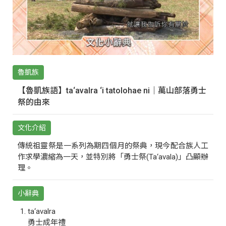
魯凱族
【魯凱族語】ta‘avalra ‘i tatolohae ni｜萬山部落勇士
祭的由來
文化介紹
傳統祖靈祭是一系列為期四個月的祭典，現今配合族人工
作求學濃縮為一天，並特別將「勇士祭(Ta‘avala)」凸顯辦
理。
小辭典
ta‘avalra
勇士成年禮