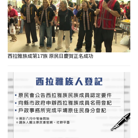
西拉雅族成第17族 原民日慶賀正名成功