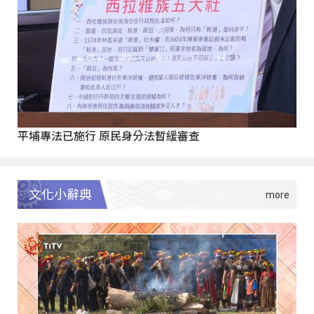
平埔專法已施行 原民身分法暫緩審查
文化小辭典