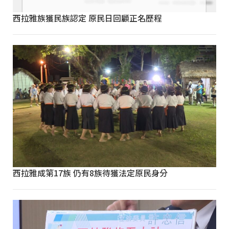
西拉雅族獲民族認定 原民日回顧正名歷程
西拉雅成第17族 仍有8族待獲法定原民身分