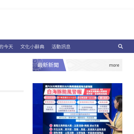
的今天
文化小辭典
活動訊息
最新新聞