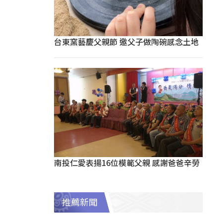
台東窯藝慶父親節 邀父子做陶碗感念土地
南投仁愛表揚16位模範父親 感謝爸爸辛勞
推薦新聞