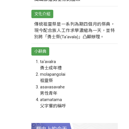
文化介紹
傳統祖靈祭是一系列為期四個月的祭典，
現今配合族人工作求學濃縮為一天，並特
別將「勇士祭(Ta‘avala)」凸顯辦理。
小辭典
ta‘avalra
勇士成年禮
molapangolai
祖靈祭
asavasavahe
男性青年
atamatama
父字輩的稱呼
歷史上的今天