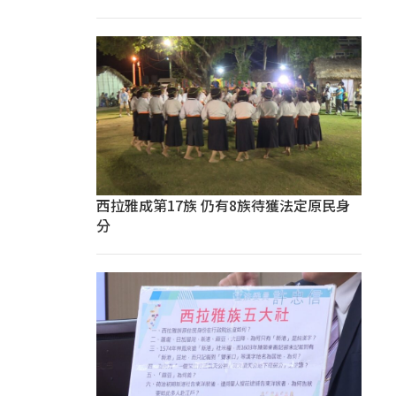
西拉雅成第17族 仍有8族待獲法定原民身
分