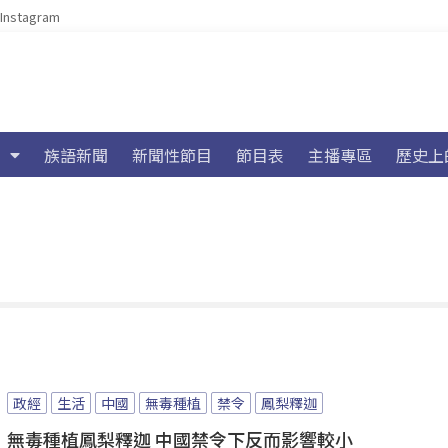
Instagram
族語新聞
新聞性節目
節目表
主播專區
歷史上
政經
生活
中國
無毒種植
禁令
鳳梨釋迦
無毒種植鳳梨釋迦 中國禁令下反而影響較小