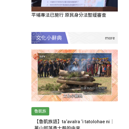
平埔專法已施行 原民身分法暫緩審查
文化小辭典
魯凱族
【魯凱族語】ta‘avalra ‘i tatolohae ni｜
萬山部落勇士祭的由來