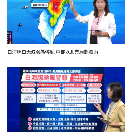
白海豚白天減弱為輕颱 中部以北有局部豪雨