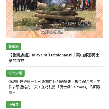
魯凱族
【魯凱族語】ta‘avalra ‘i tatolohae ni｜萬山部落勇士
祭的由來
文化介紹
傳統祖靈祭是一系列為期四個月的祭典，現今配合族人工
作求學濃縮為一天，並特別將「勇士祭(Ta‘avala)」凸顯辦
理。
小辭典