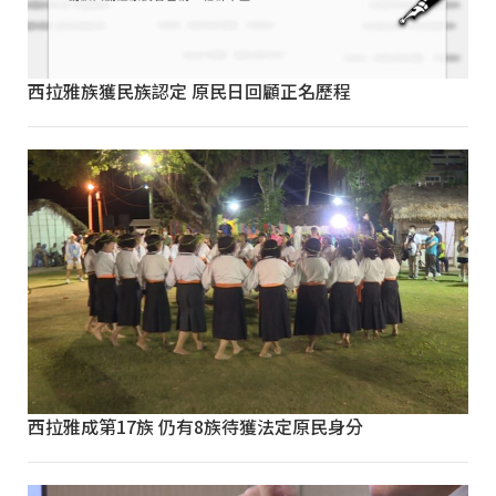
西拉雅族獲民族認定 原民日回顧正名歷程
西拉雅成第17族 仍有8族待獲法定原民身分