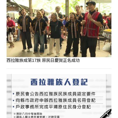
西拉雅族成第17族 原民日慶賀正名成功