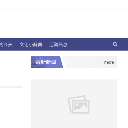
的今天
文化小辭典
活動訊息
最新新聞