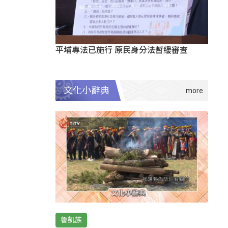
平埔專法已施行 原民身分法暫緩審查
文化小辭典
魯凱族