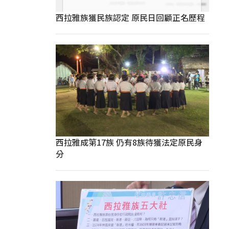
西拉雅族獲民族認定 原民日回顧正名歷程
西拉雅成第17族 仍有8族待獲法定原民身
分