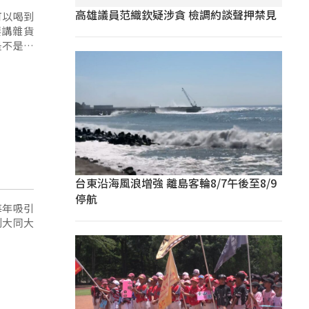
高雄議員范織欽疑涉貪 檢調約談聲押禁見
可以喝到
要講雜貨
是不是連
台東沿海風浪增強 離島客輪8/7午後至8/9
停航
每年吸引
到大同大