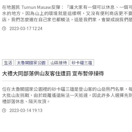
在地居民 Tumun Masaw反彈：「讓大家有一個可以休息、一個
水的地方，因為山上的環境就是這樣啊，又沒有便利商店更不
店，我們怎麼連在自己家也都觸法，這是我們家，會變成說我們
家都不能回了。
2023-03-17 12:24
生活
太魯閣國家公園
山區接待
砂卡礑三雄
大禮大同部落供山友客住遭罰 宣布暫停接待
位在太魯閣國家公園裡的砂卡礑三雄是登山客的山岳熱門名單，
大批山友挑戰，由於距離遙遠無法一天抵達，因此許多人選擇先
禮部落休息、隔天攻頂。
2023-03-14 19:13