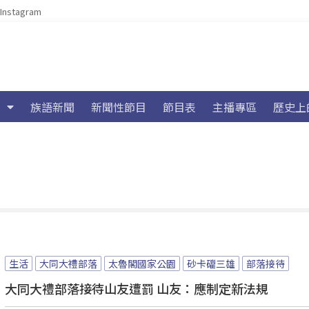
Instagram
族語新聞
新聞性節目
節目表
主播專區
歷史上
生活
大同大禮部落
太魯閣國家公園
砂卡礑三雄
部落接待
大同大禮部落接待山友遭罰 山友：應制定新法規