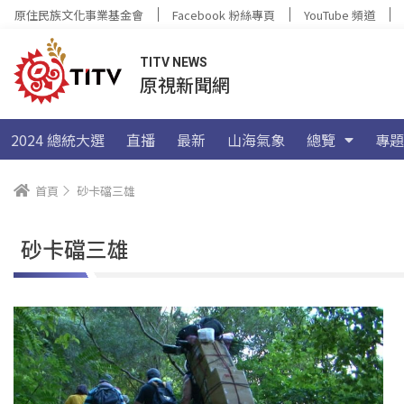
原住民族文化事業基金會
Facebook 粉絲專頁
YouTube 頻道
TITV NEWS
原視新聞網
2024 總統大選
直播
最新
山海氣象
總覽
專題
首頁
砂卡礑三雄
砂卡礑三雄