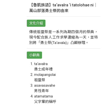
【魯凱族語】ta‘avalra ‘i tatolohae ni｜
萬山部落勇士祭的由來
文化介紹
傳統祖靈祭是一系列為期四個月的祭典，
現今配合族人工作求學濃縮為一天，並特
別將「勇士祭(Ta‘avala)」凸顯辦理。
小辭典
ta‘avalra
勇士成年禮
molapangolai
祖靈祭
asavasavahe
男性青年
atamatama
父字輩的稱呼