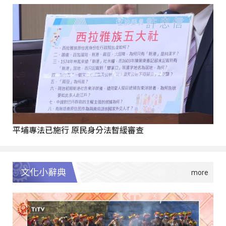
平埔專法已施行 原民身分法暫緩審查
文化小辭典