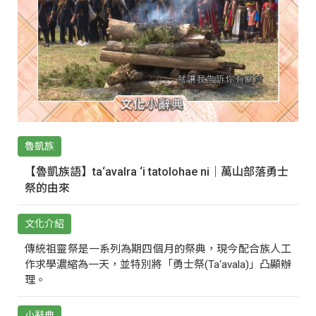
魯凱族
【魯凱族語】ta‘avalra ‘i tatolohae ni｜萬山部落勇士
祭的由來
文化介紹
傳統祖靈祭是一系列為期四個月的祭典，現今配合族人工
作求學濃縮為一天，並特別將「勇士祭(Ta‘avala)」凸顯辦
理。
小辭典