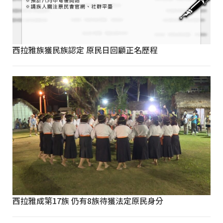
西拉雅族獲民族認定 原民日回顧正名歷程
西拉雅成第17族 仍有8族待獲法定原民身分