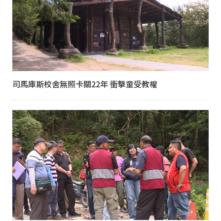
司馬庫斯校舍無照卡關22年 衝擊童受教權