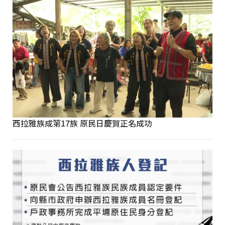
西拉雅族成第17族 原民日慶賀正名成功