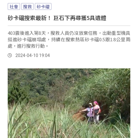
社會
搜救
砂卡礑
砂卡礑搜索最新！ 巨石下再尋獲5具遺體
403震後進入第8天，搜救人員仍沒放棄任務，出動重型機具
挺進砂卡礑崩塌處，持續在搜索熱區砂卡礑0.5跟1.8公里兩
處，進行搜救行動。
2024-04-10 19:04