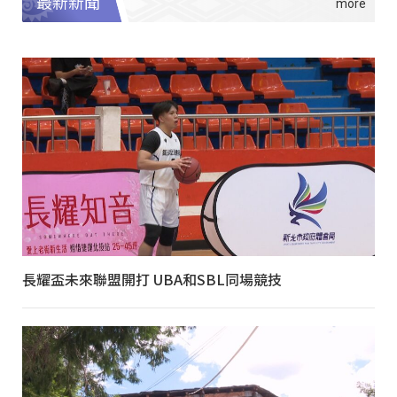
最新新聞
長耀盃未來聯盟開打 UBA和SBL同場競技