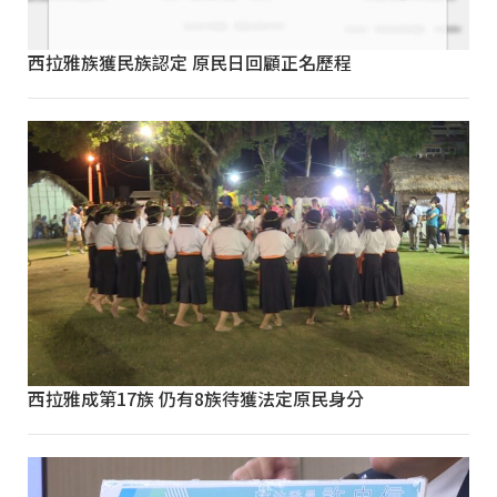
西拉雅族獲民族認定 原民日回顧正名歷程
西拉雅成第17族 仍有8族待獲法定原民身分