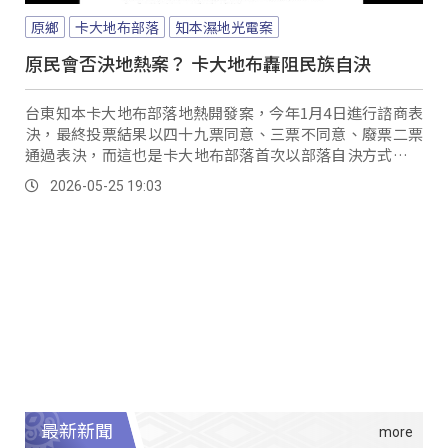
原鄉
卡大地布部落
知本濕地光電案
原民會否決地熱案？ 卡大地布轟阻民族自決
台東知本卡大地布部落地熱開發案，今年1月4日進行諮商表
決，最終投票結果以四十九票同意、三票不同意、廢票二票
通過表決，而這也是卡大地布部落首次以部落自決方式通過
的開發案，但原民會以「知本濕地光電案」的法院判例結
2026-05-25 19:03
果，認定有此次「地熱案諮商程序」違法、違憲爭議，否定
了這項決議，表示部落決議無效。
最新新聞