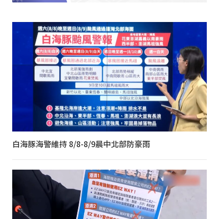
白海豚海警維持 8/8-8/9晨中北部防豪雨