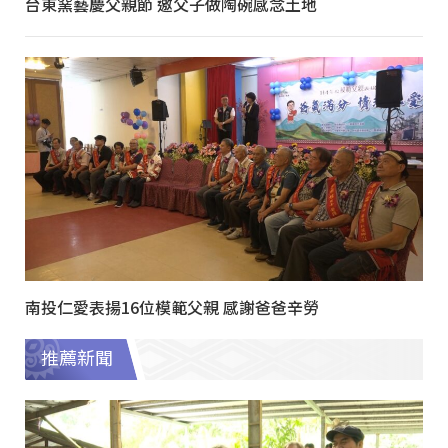
台東窯藝慶父親節 邀父子做陶碗感念土地
南投仁愛表揚16位模範父親 感謝爸爸辛勞
推薦新聞