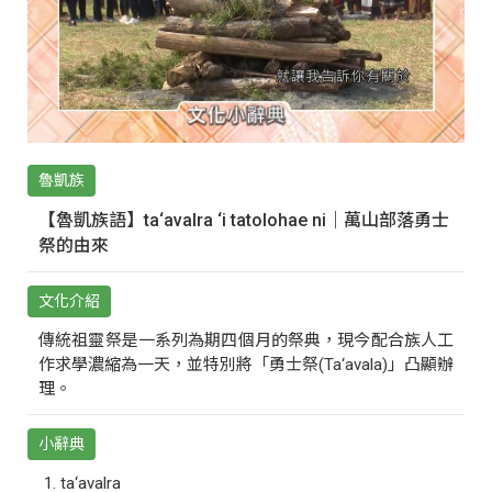
魯凱族
【魯凱族語】ta‘avalra ‘i tatolohae ni｜萬山部落勇士
祭的由來
文化介紹
傳統祖靈祭是一系列為期四個月的祭典，現今配合族人工
作求學濃縮為一天，並特別將「勇士祭(Ta‘avala)」凸顯辦
理。
小辭典
ta‘avalra