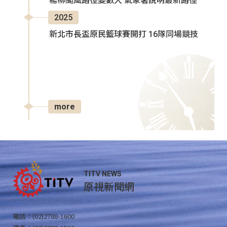
楊柳颱風路徑變數大 氣象署說明最新路徑
2025
新北市長盃原民籃球賽開打 16隊同場競技
more
TITV NEWS
原視新聞網
電話：(02)2788-1600