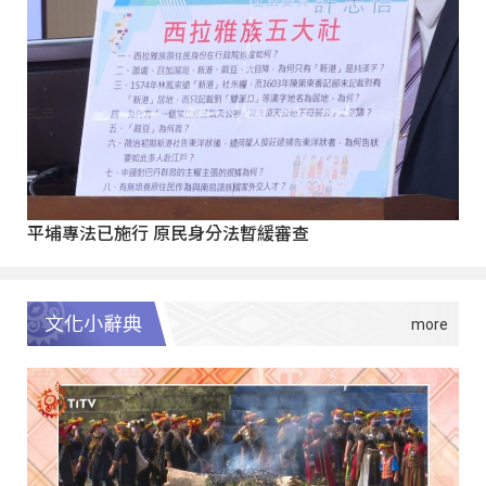
平埔專法已施行 原民身分法暫緩審查
文化小辭典