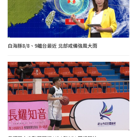
白海豚8/8、9離台最近 北部戒備強風大雨