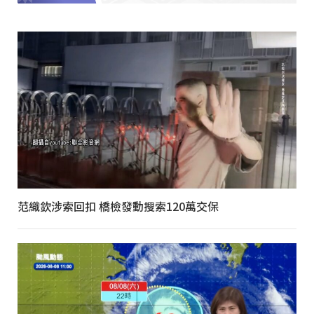
范織欽涉索回扣 橋檢發動搜索120萬交保