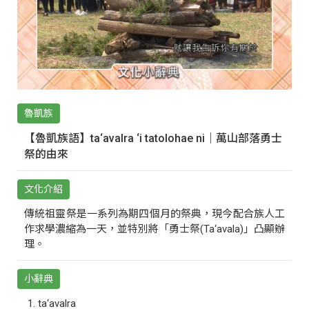
魯凱族
【魯凱族語】ta‘avalra ‘i tatolohae ni｜萬山部落勇士
祭的由來
文化介紹
傳統祖靈祭是一系列為期四個月的祭典，現今配合族人工
作求學濃縮為一天，並特別將「勇士祭(Ta‘avala)」凸顯辦
理。
小辭典
ta‘avalra