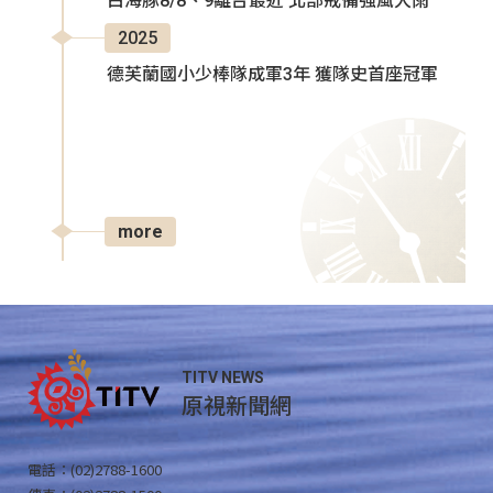
白海豚8/8、9離台最近 北部戒備強風大雨
2025
德芙蘭國小少棒隊成軍3年 獲隊史首座冠軍
more
TITV NEWS
原視新聞網
電話：(02)2788-1600