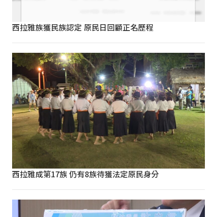
西拉雅族獲民族認定 原民日回顧正名歷程
西拉雅成第17族 仍有8族待獲法定原民身分