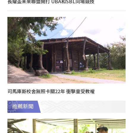
長耀盃未來聯盟開打 UBA和SBL同場競技
司馬庫斯校舍無照卡關22年 衝擊童受教權
推薦新聞