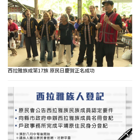
西拉雅族成第17族 原民日慶賀正名成功