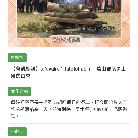
魯凱族
【魯凱族語】ta‘avalra ‘i tatolohae ni｜萬山部落勇士
祭的由來
文化介紹
傳統祖靈祭是一系列為期四個月的祭典，現今配合族人工
作求學濃縮為一天，並特別將「勇士祭(Ta‘avala)」凸顯辦
理。
小辭典