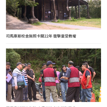
司馬庫斯校舍無照卡關22年 衝擊童受教權