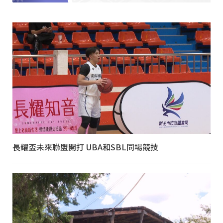
長耀盃未來聯盟開打 UBA和SBL同場競技