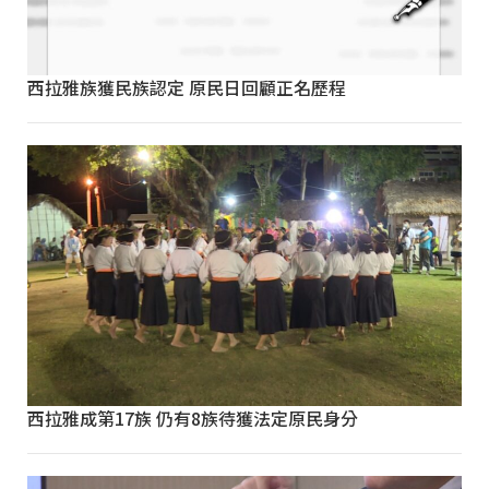
西拉雅族獲民族認定 原民日回顧正名歷程
西拉雅成第17族 仍有8族待獲法定原民身分