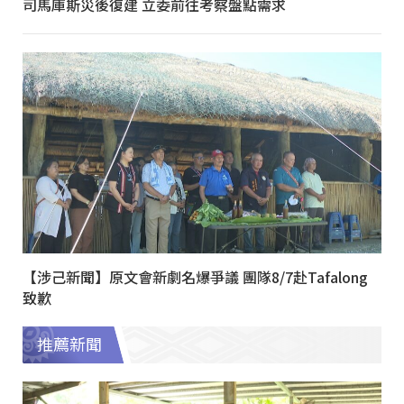
司馬庫斯災後復建 立委前往考察盤點需求
【涉己新聞】原文會新劇名爆爭議 團隊8/7赴Tafalong
致歉
推薦新聞