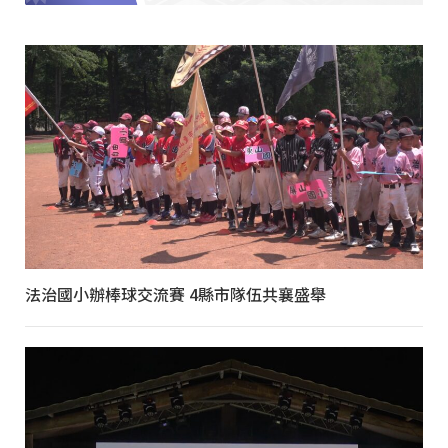
法治國小辦棒球交流賽 4縣市隊伍共襄盛舉