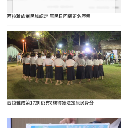
西拉雅族獲民族認定 原民日回顧正名歷程
西拉雅成第17族 仍有8族待獲法定原民身分