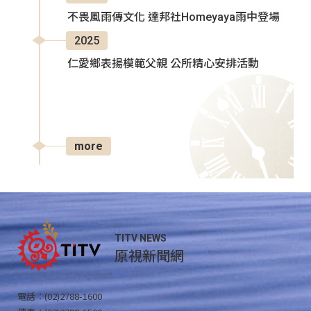
不畏風雨傳文化 達邦社Homeyaya雨中登場
2025
仁愛鄉表揚模範父親 公所精心安排活動
more
TITV NEWS
原視新聞網
電話：(02)2788-1600