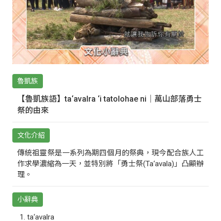
魯凱族
【魯凱族語】ta‘avalra ‘i tatolohae ni｜萬山部落勇士
祭的由來
文化介紹
傳統祖靈祭是一系列為期四個月的祭典，現今配合族人工
作求學濃縮為一天，並特別將「勇士祭(Ta‘avala)」凸顯辦
理。
小辭典
ta‘avalra