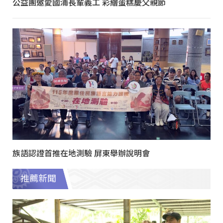
公益團邀愛國浦長輩義工 彩繪蛋糕慶父親節
族語認證首推在地測驗 屏東舉辦說明會
推薦新聞