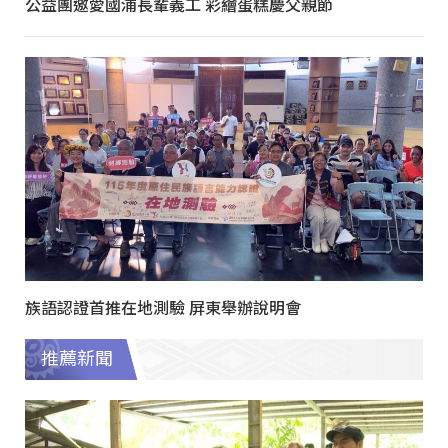
公益團邀愛國浦長輩義工 彩繪蛋糕慶父親節
族語認證首推在地測驗 屏東舉辦說明會
推薦新聞