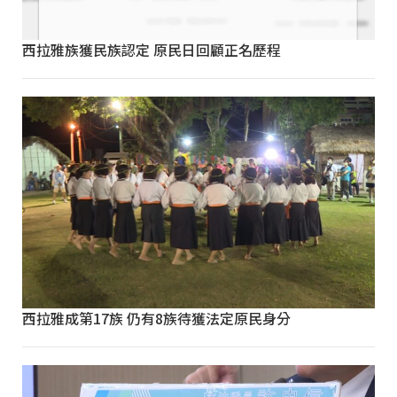
西拉雅族獲民族認定 原民日回顧正名歷程
西拉雅成第17族 仍有8族待獲法定原民身分