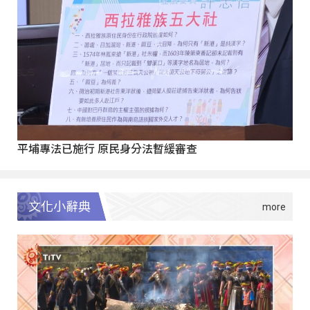
平埔專法已施行 原民身分法暫緩審查
文化小辭典