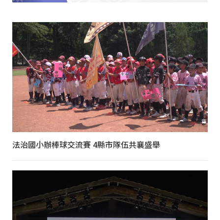
法治國小辦棒球交流賽 4縣市隊伍共襄盛舉