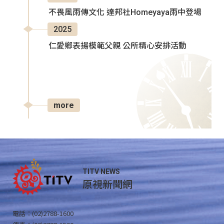
不畏風雨傳文化 達邦社Homeyaya雨中登場
2025
仁愛鄉表揚模範父親 公所精心安排活動
more
TITV NEWS
原視新聞網
電話：(02)2788-1600