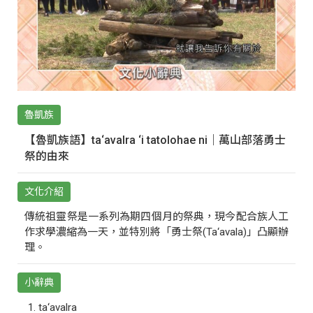
魯凱族
【魯凱族語】ta‘avalra ‘i tatolohae ni｜萬山部落勇士
祭的由來
文化介紹
傳統祖靈祭是一系列為期四個月的祭典，現今配合族人工
作求學濃縮為一天，並特別將「勇士祭(Ta‘avala)」凸顯辦
理。
小辭典
ta‘avalra