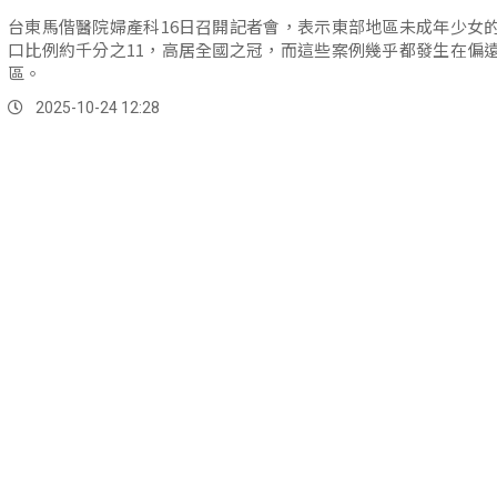
台東馬偕醫院婦產科16日召開記者會，表示東部地區未成年少女
口比例約千分之11，高居全國之冠，而這些案例幾乎都發生在偏
區。
2025-10-24 12:28