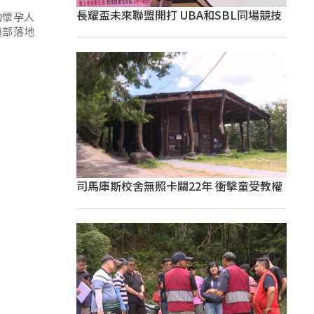
長耀盃未來聯盟開打 UBA和SBL同場競技
的懷孕人
遠部落地
司馬庫斯校舍無照卡關22年 衝擊童受教權