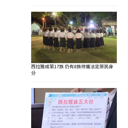
西拉雅成第17族 仍有8族待獲法定原民身
分