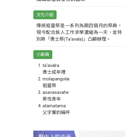
文化介紹
傳統祖靈祭是一系列為期四個月的祭典，
現今配合族人工作求學濃縮為一天，並特
別將「勇士祭(Ta‘avala)」凸顯辦理。
小辭典
ta‘avalra
勇士成年禮
molapangolai
祖靈祭
asavasavahe
男性青年
atamatama
父字輩的稱呼
歷史上的今天