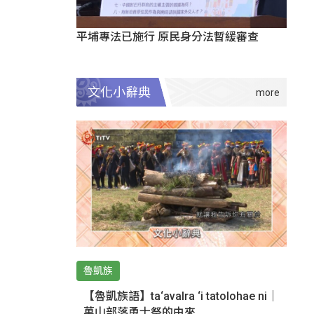
平埔專法已施行 原民身分法暫緩審查
文化小辭典
魯凱族
【魯凱族語】ta‘avalra ‘i tatolohae ni｜
萬山部落勇士祭的由來