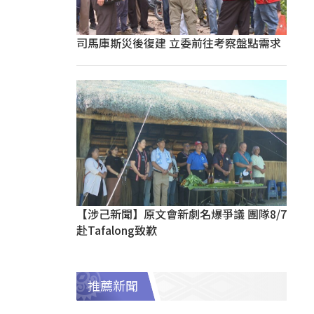
司馬庫斯災後復建 立委前往考察盤點需求
【涉己新聞】原文會新劇名爆爭議 團隊8/7
赴Tafalong致歉
推薦新聞