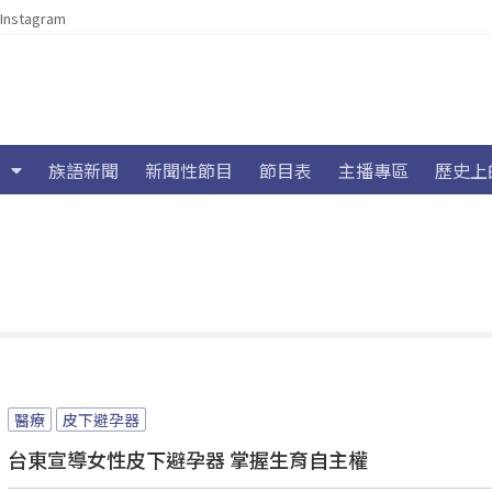
Instagram
族語新聞
新聞性節目
節目表
主播專區
歷史上
醫療
皮下避孕器
台東宣導女性皮下避孕器 掌握生育自主權