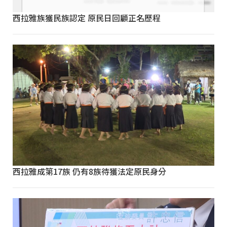
西拉雅族獲民族認定 原民日回顧正名歷程
西拉雅成第17族 仍有8族待獲法定原民身分