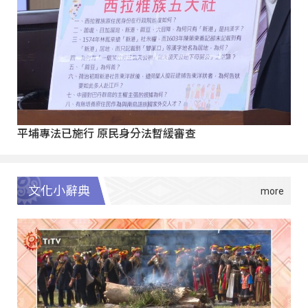
平埔專法已施行 原民身分法暫緩審查
文化小辭典