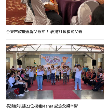
台東市歡慶溫馨父親節！ 表揚71位模範父親
長濱鄉表揚22位模範Mama 感念父親辛勞