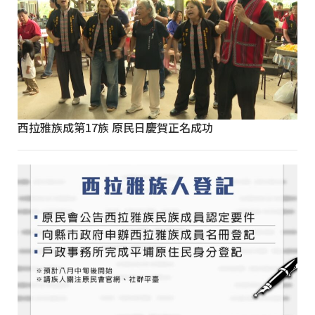
西拉雅族成第17族 原民日慶賀正名成功