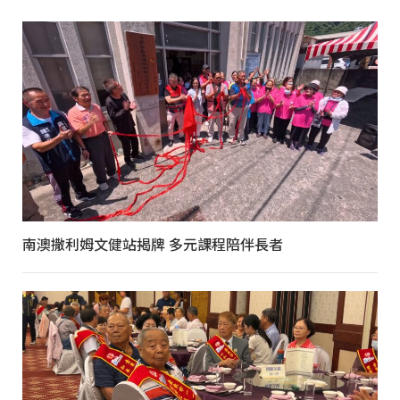
南澳撒利姆文健站揭牌 多元課程陪伴長者