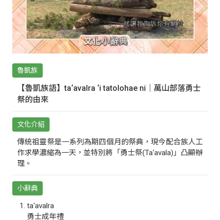
魯凱族
【魯凱族語】ta‘avalra ‘i tatolohae ni｜萬山部落勇士
祭的由來
文化介紹
傳統祖靈祭是一系列為期四個月的祭典，現今配合族人工
作求學濃縮為一天，並特別將「勇士祭(Ta‘avala)」凸顯辦
理。
小辭典
ta‘avalra
勇士成年禮