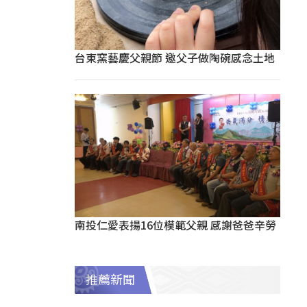
台東窯藝慶父親節 邀父子做陶碗感念土地
南投仁愛表揚16位模範父親 感謝爸爸辛勞
推薦新聞