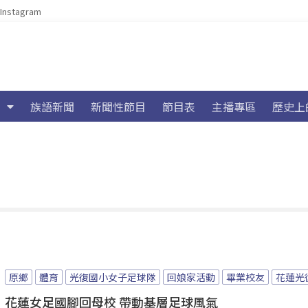
Instagram
族語新聞
新聞性節目
節目表
主播專區
歷史上
原鄉
體育
光復國小女子足球隊
回娘家活動
畢業校友
花蓮光
花蓮女足國腳回母校 帶動基層足球風氣