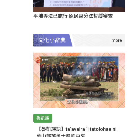
平埔專法已施行 原民身分法暫緩審查
文化小辭典
魯凱族
【魯凱族語】ta‘avalra ‘i tatolohae ni｜
萬山部落勇士祭的由來