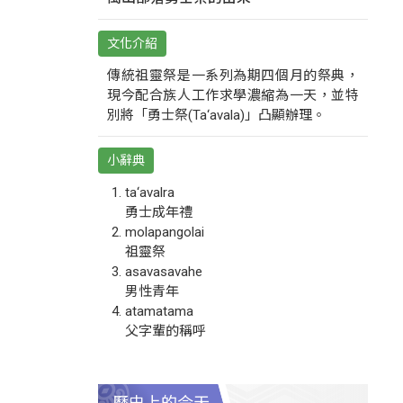
文化介紹
傳統祖靈祭是一系列為期四個月的祭典，
現今配合族人工作求學濃縮為一天，並特
別將「勇士祭(Ta‘avala)」凸顯辦理。
小辭典
ta‘avalra
勇士成年禮
molapangolai
祖靈祭
asavasavahe
男性青年
atamatama
父字輩的稱呼
歷史上的今天