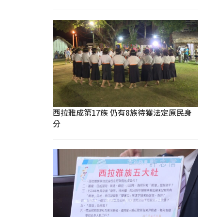
西拉雅成第17族 仍有8族待獲法定原民身
分