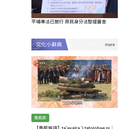
平埔專法已施行 原民身分法暫緩審查
文化小辭典
魯凱族
【魯凱族語】ta‘avalra ‘i tatolohae ni｜