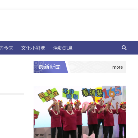
的今天
文化小辭典
活動訊息
最新新聞