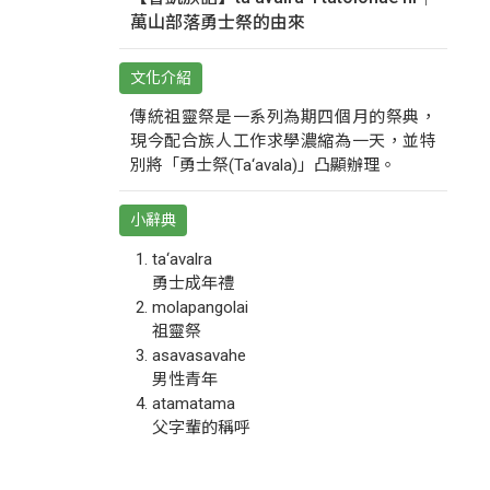
萬山部落勇士祭的由來
文化介紹
傳統祖靈祭是一系列為期四個月的祭典，
現今配合族人工作求學濃縮為一天，並特
別將「勇士祭(Ta‘avala)」凸顯辦理。
小辭典
ta‘avalra
勇士成年禮
molapangolai
祖靈祭
asavasavahe
男性青年
atamatama
父字輩的稱呼