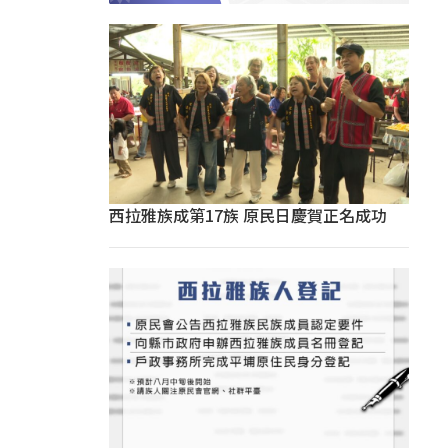
西拉雅族成第17族 原民日慶賀正名成功