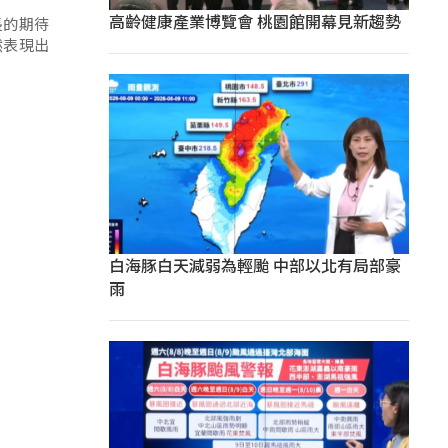
高齡健康產業博覽會 桃園館開幕見新趨勢
長的期待
然表現出
白海豚白天減弱為輕颱 中部以北有局部豪
雨