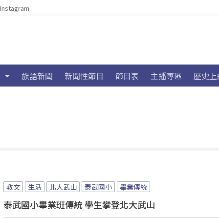
Instagram
族語新聞
新聞性節目
節目表
主播專區
歷史上
教文
生活
北大武山
泰武國小
畢業傳統
泰武國小畢業班傳統 學生攀登北大武山