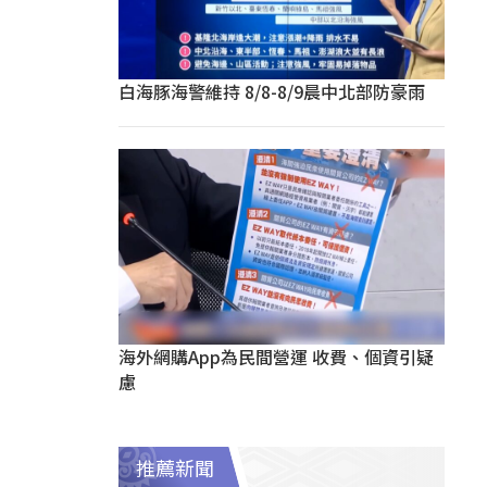
白海豚海警維持 8/8-8/9晨中北部防豪雨
海外網購App為民間營運 收費、個資引疑
慮
推薦新聞