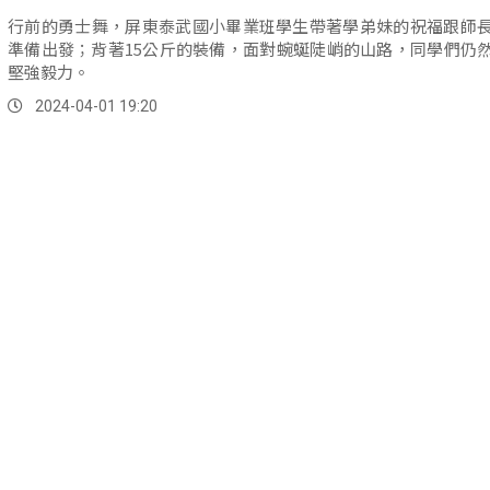
行前的勇士舞，屏東泰武國小畢業班學生帶著學弟妹的祝福跟師
準備出發；背著15公斤的裝備，面對蜿蜒陡峭的山路，同學們仍
堅強毅力。
2024-04-01 19:20