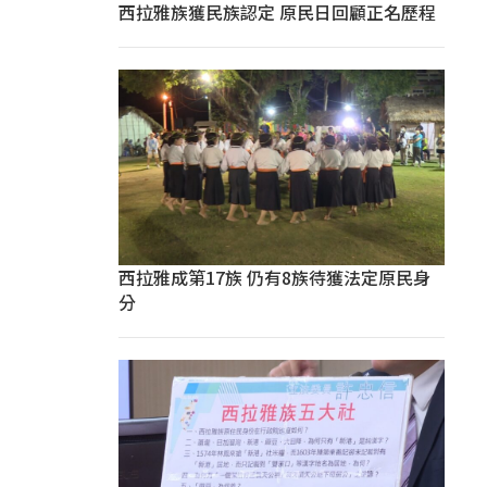
西拉雅族獲民族認定 原民日回顧正名歷程
西拉雅成第17族 仍有8族待獲法定原民身
分