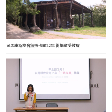
司馬庫斯校舍無照卡關22年 衝擊童受教權