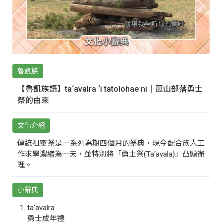
魯凱族
【魯凱族語】ta‘avalra ‘i tatolohae ni｜萬山部落勇士
祭的由來
文化介紹
傳統祖靈祭是一系列為期四個月的祭典，現今配合族人工
作求學濃縮為一天，並特別將「勇士祭(Ta‘avala)」凸顯辦
理。
小辭典
ta‘avalra
勇士成年禮