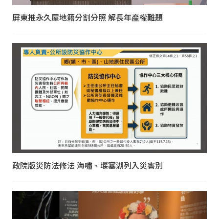
屏東推永久屋地籍分割分照 解長年產權難題
政院版災防法修法 海嘯、堰塞湖列入災害別