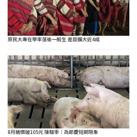
原民大專在學率落後一般生 差距擴大近4成
8月豬價破105元 陳駿季：為節慶短期現象