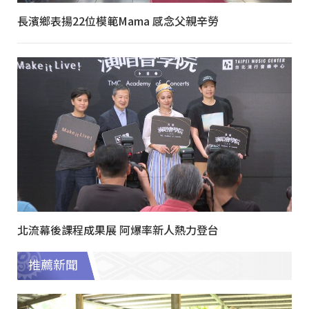
長濱鄉表揚22位模範Mama 感念父親辛勞
北流幕後課程成果展 阿爆率新人熱力登台
推薦新聞