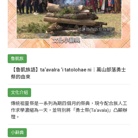
魯凱族
【魯凱族語】ta‘avalra ‘i tatolohae ni｜萬山部落勇士
祭的由來
文化介紹
傳統祖靈祭是一系列為期四個月的祭典，現今配合族人工
作求學濃縮為一天，並特別將「勇士祭(Ta‘avala)」凸顯辦
理。
小辭典