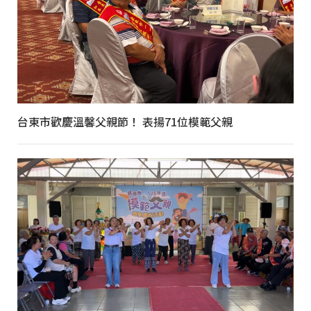
台東市歡慶溫馨父親節！ 表揚71位模範父親