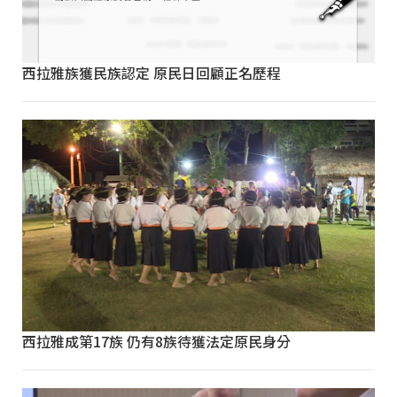
西拉雅族獲民族認定 原民日回顧正名歷程
西拉雅成第17族 仍有8族待獲法定原民身分