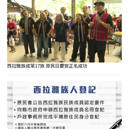
西拉雅族成第17族 原民日慶賀正名成功