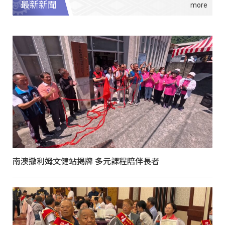
最新新聞
南澳撒利姆文健站揭牌 多元課程陪伴長者