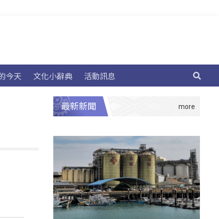
的今天
文化小辭典
活動訊息
最新新聞