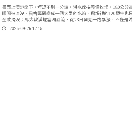
畫面上清楚錄下，短短不到一分鐘，洪水席捲整個牧場，180公分
順間被淹沒，農舍瞬間變成一個大型的水箱，農場裡的120頭牛也
全數淹沒；馬太鞍溪堰塞湖溢流，從23日開始一路暴漲，不僅是
太鞍溪橋，還翻越高達50公尺高灘地，直撲距離14公里外的牧場、
2025-09-26 12:15
的森林造林地，一夕之間被切割成河道。