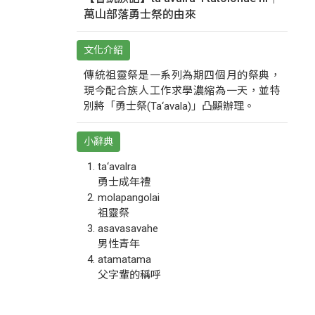
萬山部落勇士祭的由來
文化介紹
傳統祖靈祭是一系列為期四個月的祭典，
現今配合族人工作求學濃縮為一天，並特
別將「勇士祭(Ta‘avala)」凸顯辦理。
小辭典
ta‘avalra
勇士成年禮
molapangolai
祖靈祭
asavasavahe
男性青年
atamatama
父字輩的稱呼