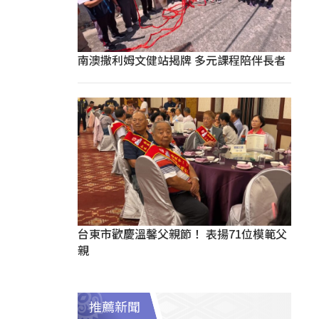
南澳撒利姆文健站揭牌 多元課程陪伴長者
台東市歡慶溫馨父親節！ 表揚71位模範父
親
推薦新聞