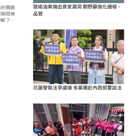
致癌油案燒出食安漏洞 朝野籲強化通報、
高的圍牆
品管
是瞬間被
沖斷了馬
20公頃
花蓮警執法爭議燒 多黨團赴內政部要說法