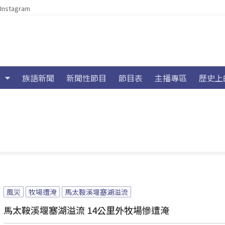
Instagram
族語新聞
新聞性節目
節目表
主播專區
歷史上
風災
牧場遭淹
馬太鞍溪堰塞湖溢流
馬太鞍溪堰塞湖溢流 14公里外牧場慘遭淹