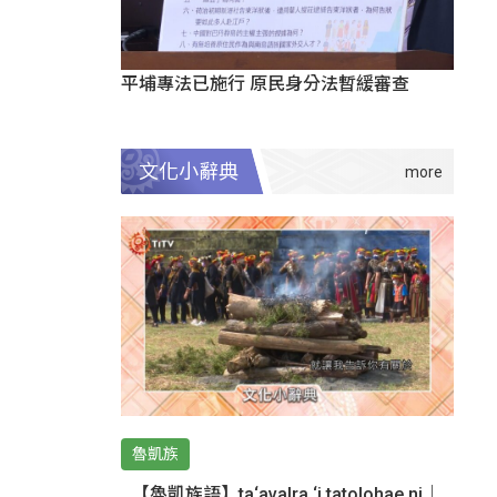
平埔專法已施行 原民身分法暫緩審查
文化小辭典
魯凱族
【魯凱族語】ta‘avalra ‘i tatolohae ni｜