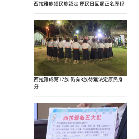
西拉雅族獲民族認定 原民日回顧正名歷程
西拉雅成第17族 仍有8族待獲法定原民身
分