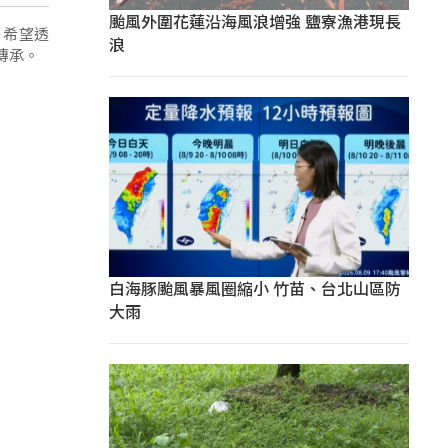
颱風外圍花蓮沿海風浪增強 鹽寮漁港現長
，希望透
浪
傳承。
白海豚颱風暴風圈縮小 竹苗、台北山區防
大雨