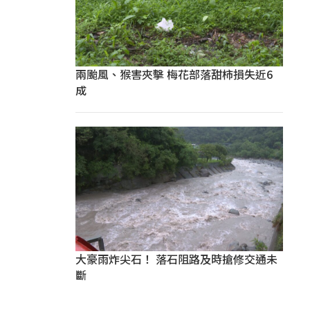
兩颱風、猴害夾擊 梅花部落甜柿損失近6
成
大豪雨炸尖石！ 落石阻路及時搶修交通未
斷