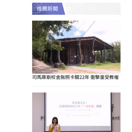
推薦新聞
司馬庫斯校舍無照卡關22年 衝擊童受教權