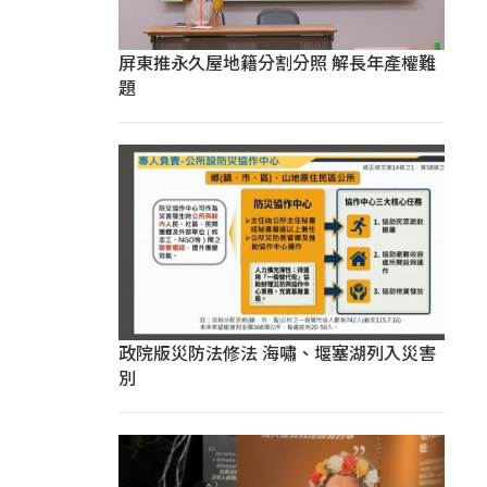
屏東推永久屋地籍分割分照 解長年產權難
題
政院版災防法修法 海嘯、堰塞湖列入災害
別