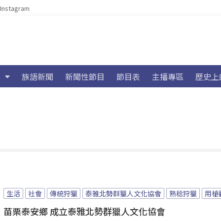
Instagram
族語新聞
新聞性節目
節目表
主播專區
歷史上
生活
社會
傳統狩獵
泰雅北勢群獵人文化協會
熟稔狩獵
用槍
苗栗泰安鄉 成立泰雅北勢群獵人文化協會