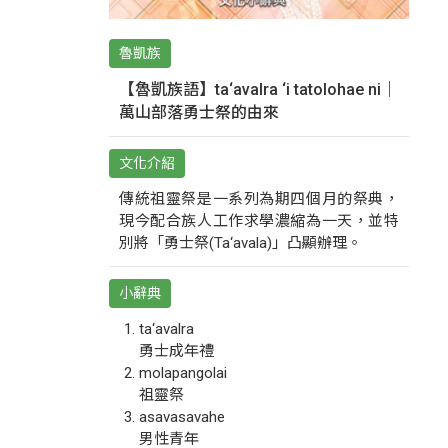
魯凱族
【魯凱族語】ta‘avalra ‘i tatolohae ni｜
萬山部落勇士祭的由來
文化介紹
傳統祖靈祭是一系列為期四個月的祭典，
現今配合族人工作求學濃縮為一天，並特
別將「勇士祭(Ta‘avala)」凸顯辦理。
小辭典
ta‘avalra
勇士成年禮
molapangolai
祖靈祭
asavasavahe
男性青年