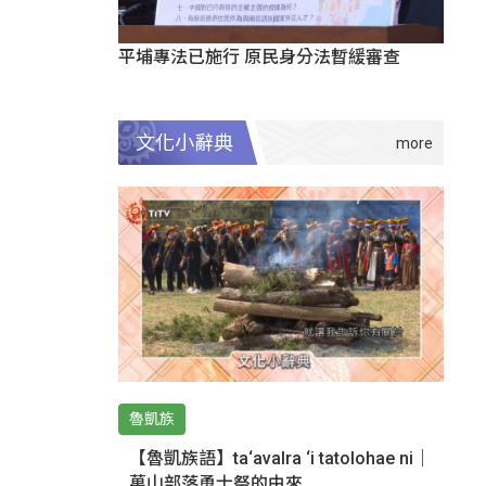
平埔專法已施行 原民身分法暫緩審查
文化小辭典
魯凱族
【魯凱族語】ta‘avalra ‘i tatolohae ni｜
萬山部落勇士祭的由來