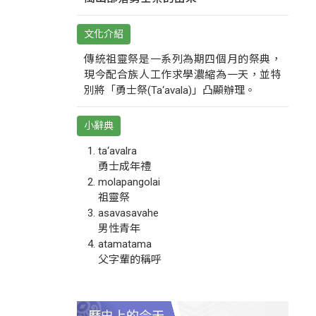
文化介紹
傳統祖靈祭是一系列為期四個月的祭典，
現今配合族人工作求學濃縮為一天，並特
別將「勇士祭(Ta‘avala)」凸顯辦理。
小辭典
ta‘avalra
勇士成年禮
molapangolai
祖靈祭
asavasavahe
男性青年
atamatama
父字輩的稱呼
歷史上的今天