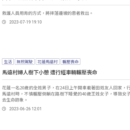
救護人員用背的方式，將摔落邊坡的患者救出。
2023-07-19 19:10
生活
無照駕駛
花蓮馬遠村
輾壓喪命
馬遠村婦人樹下小憩 遭行經車輛輾壓喪命
花蓮一名20歲的全姓男子，在24日上午開車載著田姓友人回家，
馬遠村時，不慎輾壓倒躺在路樹下睡覺的40歲王姓女子，導致女
去生命跡象。
2023-06-26 12:01