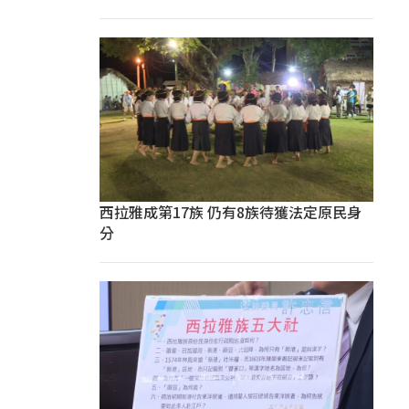
西拉雅成第17族 仍有8族待獲法定原民身
分