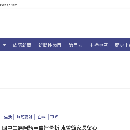
Instagram
族語新聞
新聞性節目
節目表
主播專區
歷史上
生活
無照駕駛
自摔
車禍
國中生無照騎車自摔骨折 東警籲家長留心