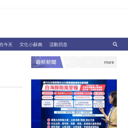
的今天
文化小辭典
活動訊息
最新新聞