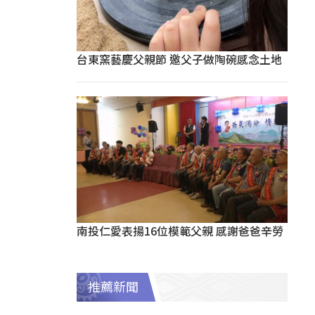
台東窯藝慶父親節 邀父子做陶碗感念土地
南投仁愛表揚16位模範父親 感謝爸爸辛勞
推薦新聞