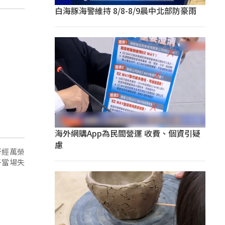
白海豚海警維持 8/8-8/9晨中北部防豪雨
海外網購App為民間營運 收費、個資引疑
慮
行經萬榮
子當場失