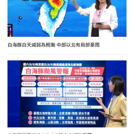
白海豚白天減弱為輕颱 中部以北有局部豪雨