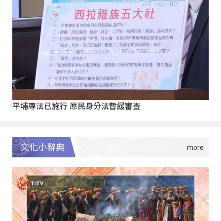
平埔專法已施行 原民身分法暫緩審查
文化小辭典