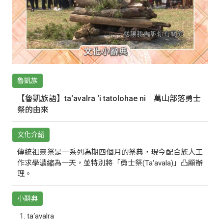
魯凱族
【魯凱族語】ta‘avalra ‘i tatolohae ni｜萬山部落勇士
祭的由來
文化介紹
傳統祖靈祭是一系列為期四個月的祭典，現今配合族人工
作求學濃縮為一天，並特別將「勇士祭(Ta‘avala)」凸顯辦
理。
小辭典
ta‘avalra