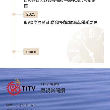
白海豚白天減弱為輕颱 中部以北有局部豪
雨
2025
8/9國際原民日 聯合國強調原民知識重要性
more
TITV NEWS
原視新聞網
電話：(02)2788-1600