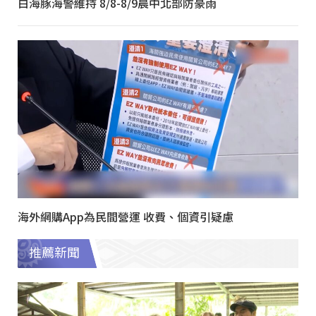
白海豚海警維持 8/8-8/9晨中北部防豪雨
海外網購App為民間營運 收費、個資引疑慮
推薦新聞