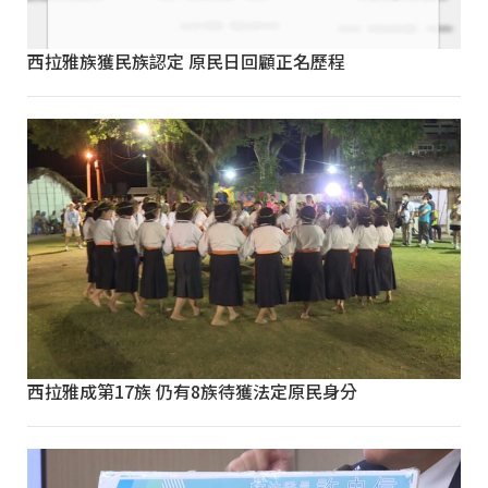
西拉雅族獲民族認定 原民日回顧正名歷程
西拉雅成第17族 仍有8族待獲法定原民身分