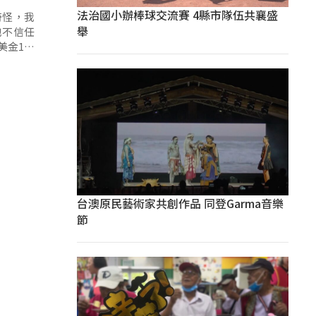
法治國小辦棒球交流賽 4縣市隊伍共襄盛
奇怪，我
舉
他不信任
台澳原民藝術家共創作品 同登Garma音樂
節