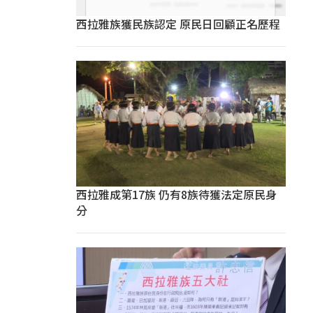
西拉雅族獲民族認定 原民日回顧正名歷程
西拉雅成第17族 仍有8族待獲法定原民身
分