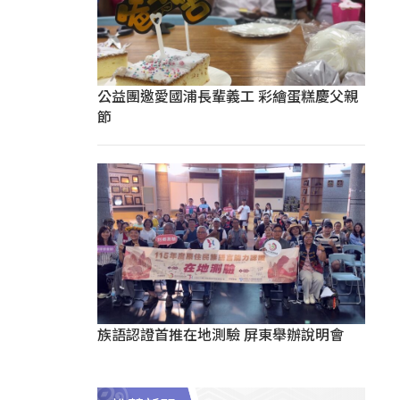
公益團邀愛國浦長輩義工 彩繪蛋糕慶父親
節
族語認證首推在地測驗 屏東舉辦說明會