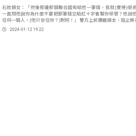
石姓婦女：「然後那邊那個聯合國有給他一筆錢，我就(覺得)很
一直問他說你為什麼不要把那筆錢交給紅十字會幫你保管？他說
任何一個人，(他只信任你？)對阿！」 警方上前攔截婦女，阻止將美金1萬
2,000多元，匯入不明帳戶。
2024-01-12 19:22