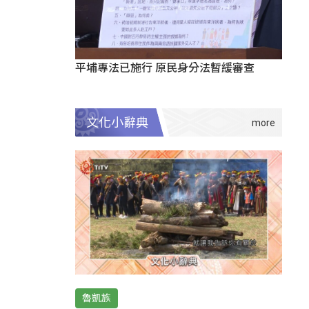
平埔專法已施行 原民身分法暫緩審查
文化小辭典
魯凱族