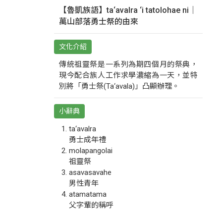
【魯凱族語】ta‘avalra ‘i tatolohae ni｜
萬山部落勇士祭的由來
文化介紹
傳統祖靈祭是一系列為期四個月的祭典，
現今配合族人工作求學濃縮為一天，並特
別將「勇士祭(Ta‘avala)」凸顯辦理。
小辭典
ta‘avalra
勇士成年禮
molapangolai
祖靈祭
asavasavahe
男性青年
atamatama
父字輩的稱呼