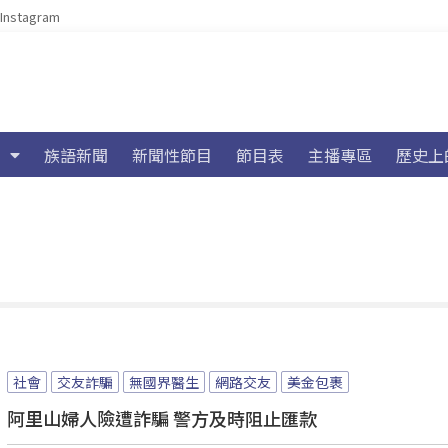
Instagram
族語新聞
新聞性節目
節目表
主播專區
歷史上
社會
交友詐騙
無國界醫生
網路交友
美金包裹
阿里山婦人險遭詐騙 警方及時阻止匯款