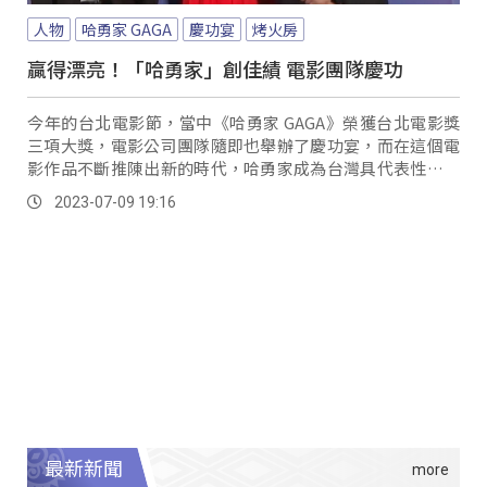
人物
哈勇家 GAGA
慶功宴
烤火房
贏得漂亮！「哈勇家」創佳績 電影團隊慶功
今年的台北電影節，當中《哈勇家 GAGA》榮獲台北電影獎
三項大獎，電影公司團隊隨即也舉辦了慶功宴，而在這個電
影作品不斷推陳出新的時代，哈勇家成為台灣具代表性的原
住民電影，細膩呈現家族的聚密情感，以象徵泰雅族文化對
2023-07-09 19:16
於家的意涵，樸實卻又不平凡的故事，透過電影讓大家認
識，甚至讓國際看到台灣。
最新新聞