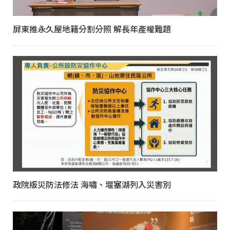
屏東推永久屋地籍分割分照 解長年產權難題
政院版災防法修法 海嘯、堰塞湖列入災害別