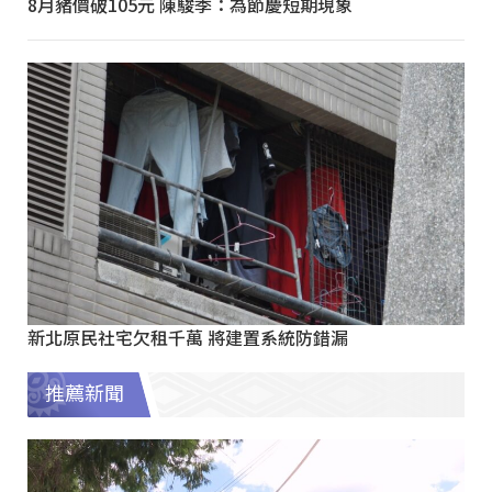
8月豬價破105元 陳駿季：為節慶短期現象
新北原民社宅欠租千萬 將建置系統防錯漏
推薦新聞