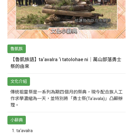
魯凱族
【魯凱族語】ta‘avalra ‘i tatolohae ni｜萬山部落勇士
祭的由來
文化介紹
傳統祖靈祭是一系列為期四個月的祭典，現今配合族人工
作求學濃縮為一天，並特別將「勇士祭(Ta‘avala)」凸顯辦
理。
小辭典
ta‘avalra