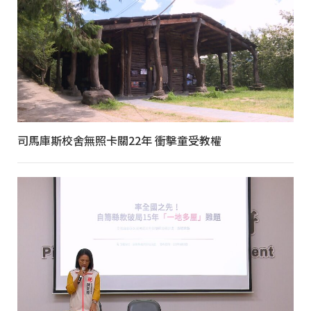
司馬庫斯校舍無照卡關22年 衝擊童受教權