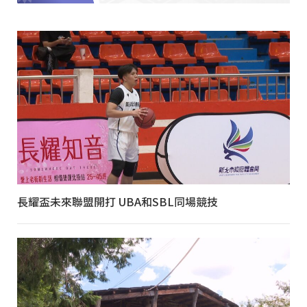
長耀盃未來聯盟開打 UBA和SBL同場競技