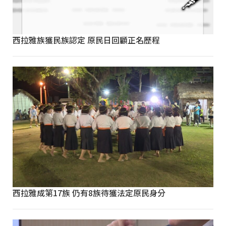
西拉雅族獲民族認定 原民日回顧正名歷程
西拉雅成第17族 仍有8族待獲法定原民身分