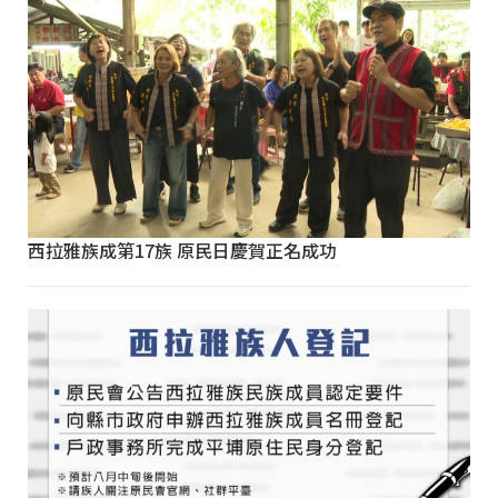
西拉雅族成第17族 原民日慶賀正名成功