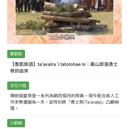
魯凱族
【魯凱族語】ta‘avalra ‘i tatolohae ni｜萬山部落勇士
祭的由來
文化介紹
傳統祖靈祭是一系列為期四個月的祭典，現今配合族人工
作求學濃縮為一天，並特別將「勇士祭(Ta‘avala)」凸顯辦
理。
小辭典