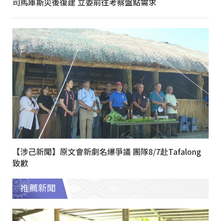
司馬庫斯災後復建 立委前往考察盤點需求
【涉己新聞】原文會新劇名爆爭議 團隊8/7赴Tafalong
致歉
推薦新聞