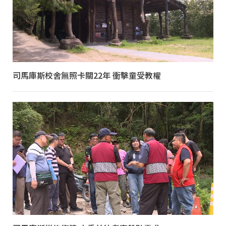
司馬庫斯校舍無照卡關22年 衝擊童受教權