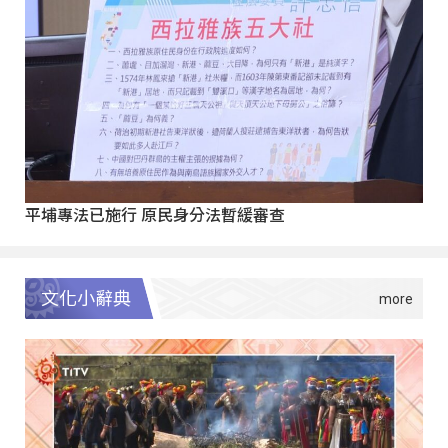
平埔專法已施行 原民身分法暫緩審查
文化小辭典