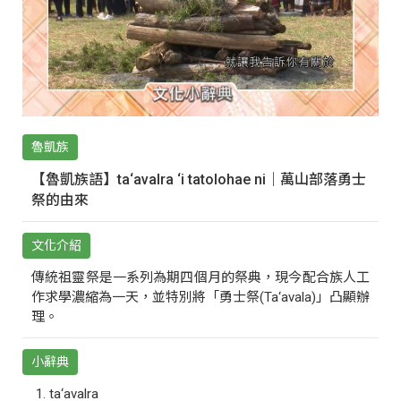
魯凱族
【魯凱族語】ta‘avalra ‘i tatolohae ni｜萬山部落勇士
祭的由來
文化介紹
傳統祖靈祭是一系列為期四個月的祭典，現今配合族人工
作求學濃縮為一天，並特別將「勇士祭(Ta‘avala)」凸顯辦
理。
小辭典
ta‘avalra