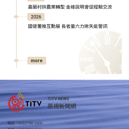
嘉蘭村拚農業轉型 金峰說明會促經驗交流
2026
國健署推互動展 長者量六力揪失能警訊
more
TITV NEWS
原視新聞網
電話：(02)2788-1600