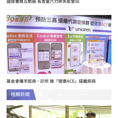
國健署推互動展 長者量六力揪失能警訊
基金會攜手超商、診所 推「健康ACE」遠離疾病
推薦新聞