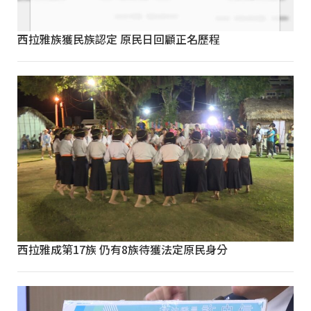
西拉雅族獲民族認定 原民日回顧正名歷程
西拉雅成第17族 仍有8族待獲法定原民身分