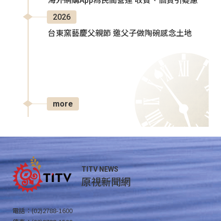
海外網購App為民間營運 收費、個資引疑慮
2026
台東窯藝慶父親節 邀父子做陶碗感念土地
more
TITV NEWS
原視新聞網
電話：(02)2788-1600