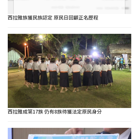
西拉雅族獲民族認定 原民日回顧正名歷程
西拉雅成第17族 仍有8族待獲法定原民身分