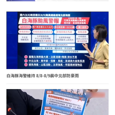
白海豚海警維持 8/8-8/9晨中北部防豪雨