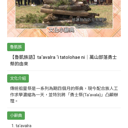
魯凱族
【魯凱族語】ta‘avalra ‘i tatolohae ni｜萬山部落勇士
祭的由來
文化介紹
傳統祖靈祭是一系列為期四個月的祭典，現今配合族人工
作求學濃縮為一天，並特別將「勇士祭(Ta‘avala)」凸顯辦
理。
小辭典
ta‘avalra