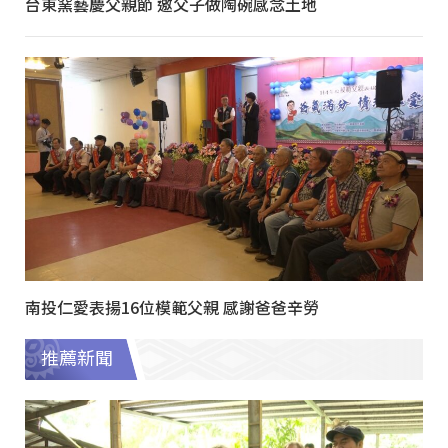
台東窯藝慶父親節 邀父子做陶碗感念土地
南投仁愛表揚16位模範父親 感謝爸爸辛勞
推薦新聞