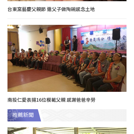
台東窯藝慶父親節 邀父子做陶碗感念土地
南投仁愛表揚16位模範父親 感謝爸爸辛勞
推薦新聞