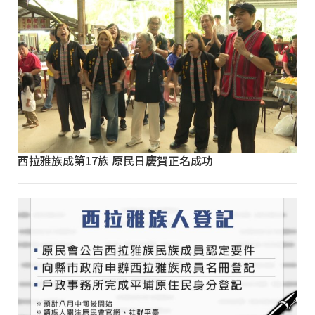
西拉雅族成第17族 原民日慶賀正名成功