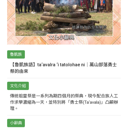
魯凱族
【魯凱族語】ta‘avalra ‘i tatolohae ni｜萬山部落勇士
祭的由來
文化介紹
傳統祖靈祭是一系列為期四個月的祭典，現今配合族人工
作求學濃縮為一天，並特別將「勇士祭(Ta‘avala)」凸顯辦
理。
小辭典