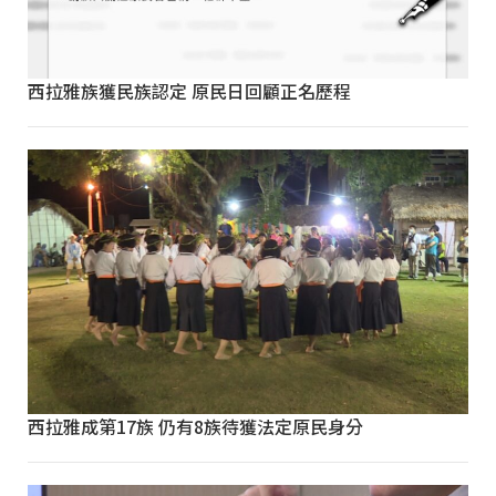
西拉雅族獲民族認定 原民日回顧正名歷程
西拉雅成第17族 仍有8族待獲法定原民身分