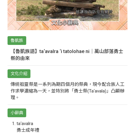
魯凱族
【魯凱族語】ta‘avalra ‘i tatolohae ni｜萬山部落勇士
祭的由來
文化介紹
傳統祖靈祭是一系列為期四個月的祭典，現今配合族人工
作求學濃縮為一天，並特別將「勇士祭(Ta‘avala)」凸顯辦
理。
小辭典
ta‘avalra
勇士成年禮