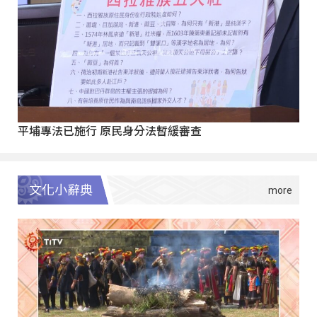
平埔專法已施行 原民身分法暫緩審查
文化小辭典