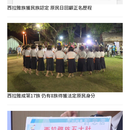
西拉雅族獲民族認定 原民日回顧正名歷程
西拉雅成第17族 仍有8族待獲法定原民身分