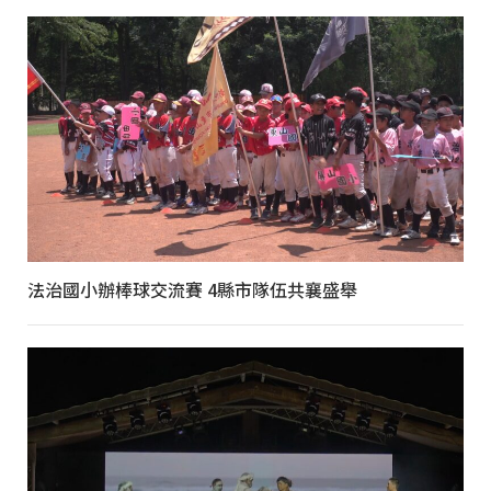
法治國小辦棒球交流賽 4縣市隊伍共襄盛舉