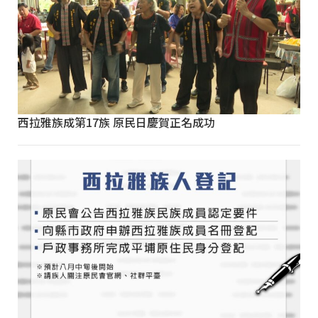
西拉雅族成第17族 原民日慶賀正名成功