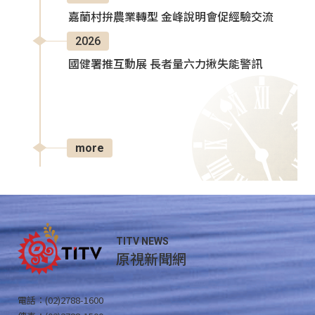
嘉蘭村拚農業轉型 金峰說明會促經驗交流
2026
國健署推互動展 長者量六力揪失能警訊
more
TITV NEWS
原視新聞網
電話：(02)2788-1600