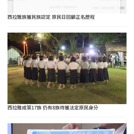
西拉雅族獲民族認定 原民日回顧正名歷程
西拉雅成第17族 仍有8族待獲法定原民身分