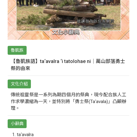
魯凱族
【魯凱族語】ta‘avalra ‘i tatolohae ni｜萬山部落勇士
祭的由來
文化介紹
傳統祖靈祭是一系列為期四個月的祭典，現今配合族人工
作求學濃縮為一天，並特別將「勇士祭(Ta‘avala)」凸顯辦
理。
小辭典
ta‘avalra