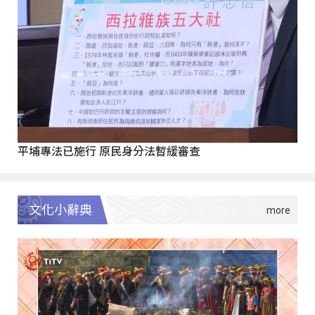
平埔專法已施行 原民身分法暫緩審查
文化小辭典