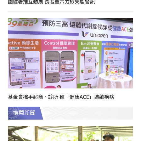
國健署推互動展 長者量六力揪失能警訊
基金會攜手超商、診所 推「健康ACE」遠離疾病
推薦新聞