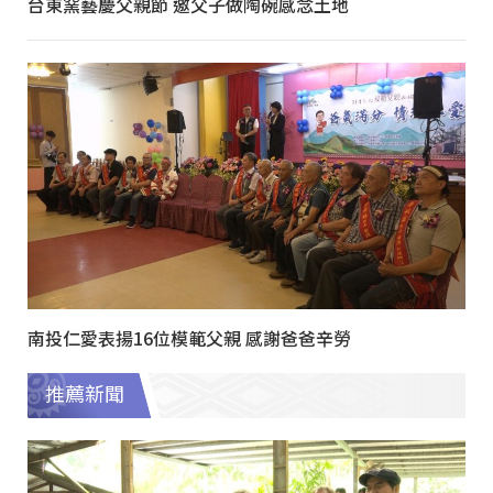
台東窯藝慶父親節 邀父子做陶碗感念土地
南投仁愛表揚16位模範父親 感謝爸爸辛勞
推薦新聞