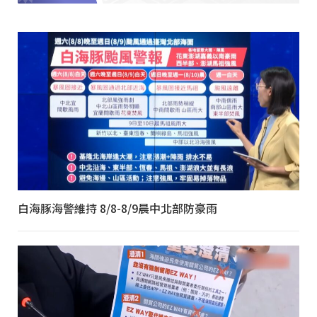
白海豚海警維持 8/8-8/9晨中北部防豪雨