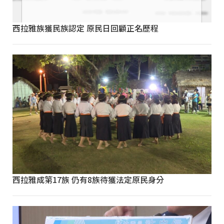
西拉雅族獲民族認定 原民日回顧正名歷程
西拉雅成第17族 仍有8族待獲法定原民身分