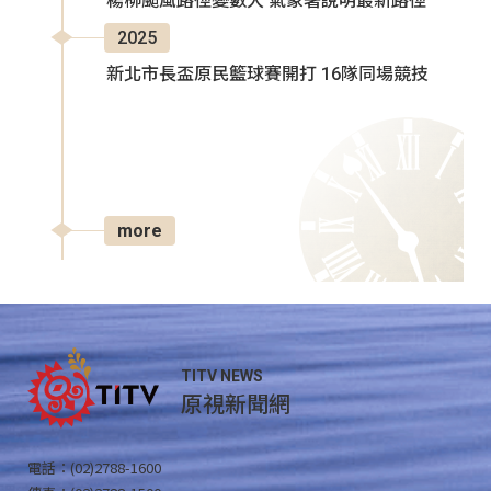
楊柳颱風路徑變數大 氣象署說明最新路徑
2025
新北市長盃原民籃球賽開打 16隊同場競技
more
TITV NEWS
原視新聞網
電話：(02)2788-1600