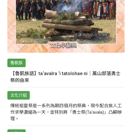
魯凱族
【魯凱族語】ta‘avalra ‘i tatolohae ni｜萬山部落勇士
祭的由來
文化介紹
傳統祖靈祭是一系列為期四個月的祭典，現今配合族人工
作求學濃縮為一天，並特別將「勇士祭(Ta‘avala)」凸顯辦
理。