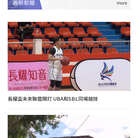
最新新聞
長耀盃未來聯盟開打 UBA和SBL同場競技