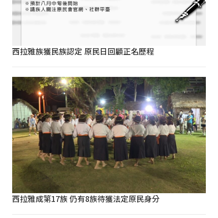
西拉雅族獲民族認定 原民日回顧正名歷程
西拉雅成第17族 仍有8族待獲法定原民身分