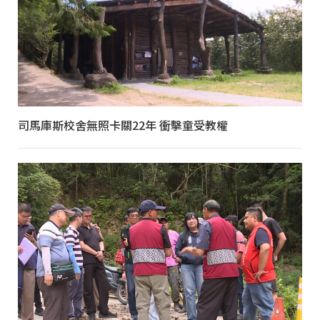
司馬庫斯校舍無照卡關22年 衝擊童受教權