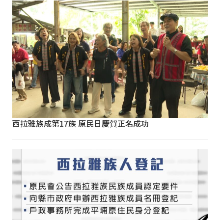
西拉雅族成第17族 原民日慶賀正名成功