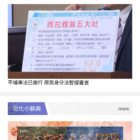
平埔專法已施行 原民身分法暫緩審查
文化小辭典