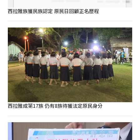
西拉雅族獲民族認定 原民日回顧正名歷程
西拉雅成第17族 仍有8族待獲法定原民身分