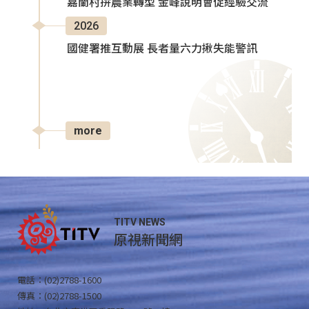
嘉蘭村拚農業轉型 金峰說明會促經驗交流
2026
國健署推互動展 長者量六力揪失能警訊
more
TITV NEWS
原視新聞網
電話：(02)2788-1600
傳真：(02)2788-1500