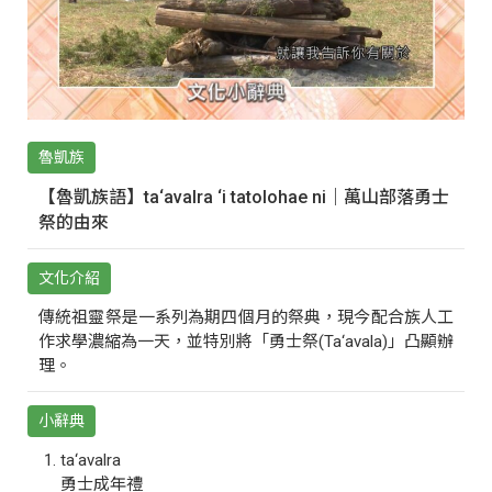
魯凱族
【魯凱族語】ta‘avalra ‘i tatolohae ni｜萬山部落勇士
祭的由來
文化介紹
傳統祖靈祭是一系列為期四個月的祭典，現今配合族人工
作求學濃縮為一天，並特別將「勇士祭(Ta‘avala)」凸顯辦
理。
小辭典
ta‘avalra
勇士成年禮