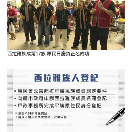
西拉雅族成第17族 原民日慶賀正名成功