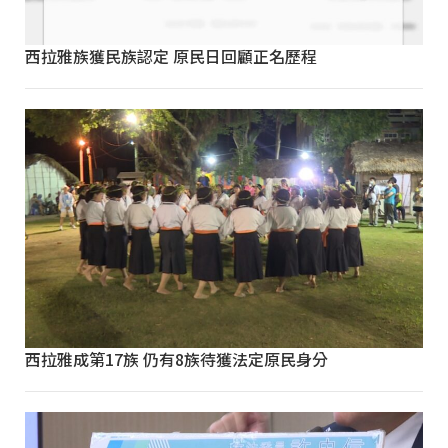
西拉雅族獲民族認定 原民日回顧正名歷程
西拉雅成第17族 仍有8族待獲法定原民身分