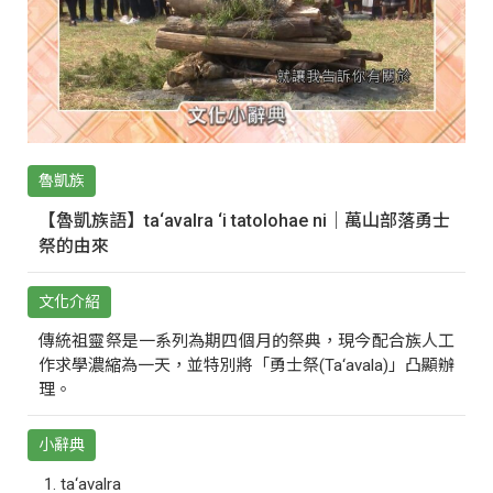
魯凱族
【魯凱族語】ta‘avalra ‘i tatolohae ni｜萬山部落勇士
祭的由來
文化介紹
傳統祖靈祭是一系列為期四個月的祭典，現今配合族人工
作求學濃縮為一天，並特別將「勇士祭(Ta‘avala)」凸顯辦
理。
小辭典
ta‘avalra