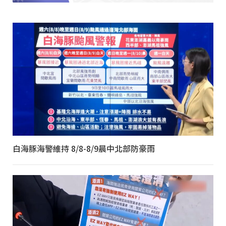
白海豚海警維持 8/8-8/9晨中北部防豪雨