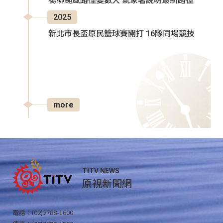
楊柳颱風路徑變數大 氣象署說明最新路徑
2025
新北市長盃原民籃球賽開打 16隊同場競技
more
TITV NEWS
原視新聞網
電話：(02)2788-1600