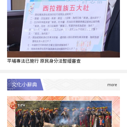
平埔專法已施行 原民身分法暫緩審查
文化小辭典