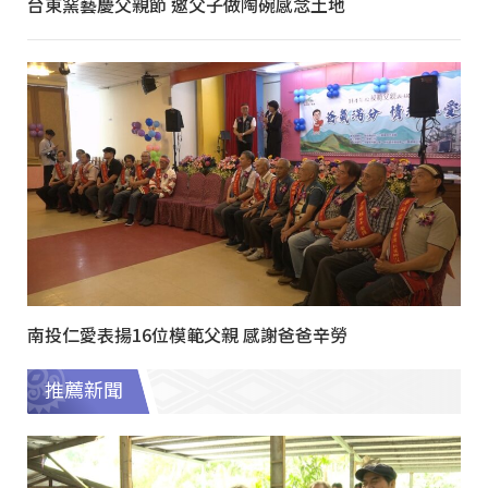
台東窯藝慶父親節 邀父子做陶碗感念土地
南投仁愛表揚16位模範父親 感謝爸爸辛勞
推薦新聞