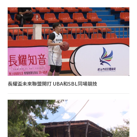
長耀盃未來聯盟開打 UBA和SBL同場競技