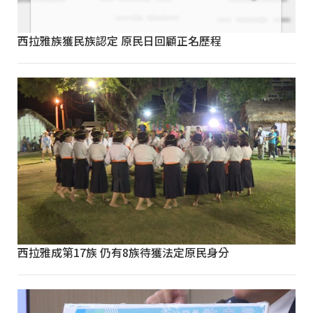
西拉雅族獲民族認定 原民日回顧正名歷程
西拉雅成第17族 仍有8族待獲法定原民身分