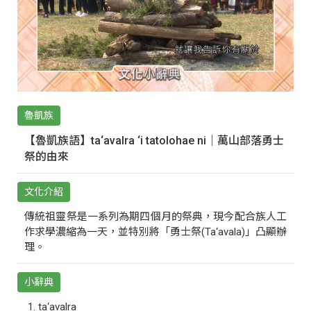
魯凱族
【魯凱族語】ta‘avalra ‘i tatolohae ni｜萬山部落勇士
祭的由來
文化介紹
傳統祖靈祭是一系列為期四個月的祭典，現今配合族人工
作求學濃縮為一天，並特別將「勇士祭(Ta‘avala)」凸顯辦
理。
小辭典
ta‘avalra