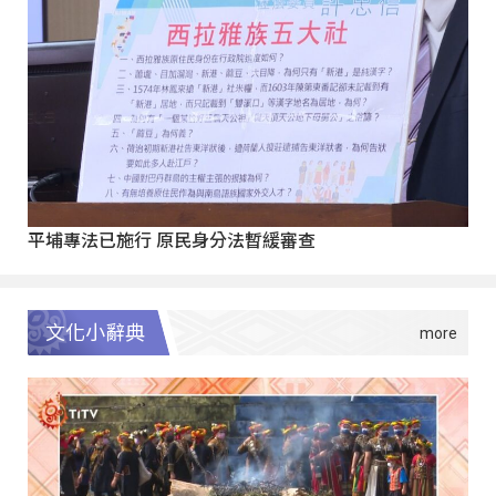
平埔專法已施行 原民身分法暫緩審查
文化小辭典