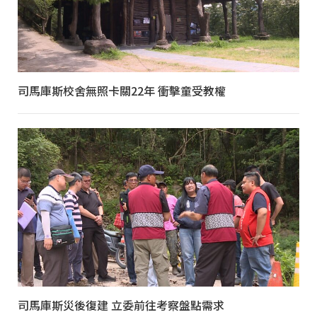
司馬庫斯校舍無照卡關22年 衝擊童受教權
司馬庫斯災後復建 立委前往考察盤點需求