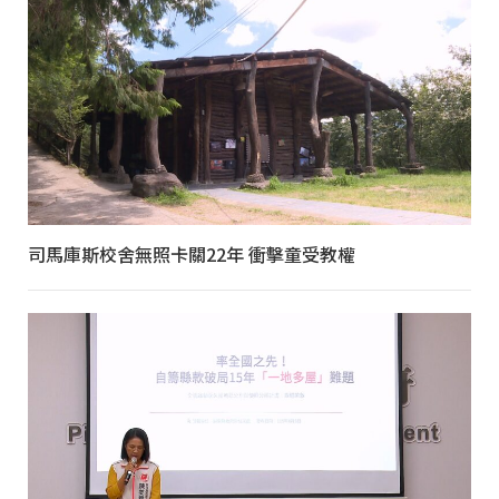
司馬庫斯校舍無照卡關22年 衝擊童受教權