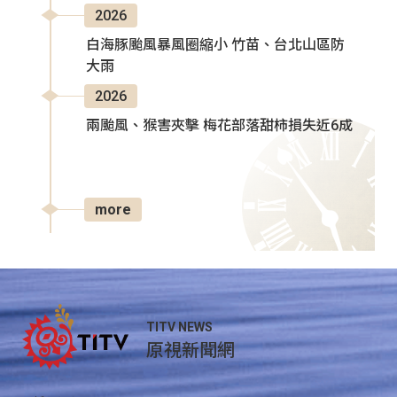
2026
白海豚颱風暴風圈縮小 竹苗、台北山區防
大雨
2026
兩颱風、猴害夾擊 梅花部落甜柿損失近6成
more
TITV NEWS
原視新聞網