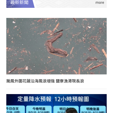
最新新聞
颱風外圍花蓮沿海風浪增強 鹽寮漁港現長浪