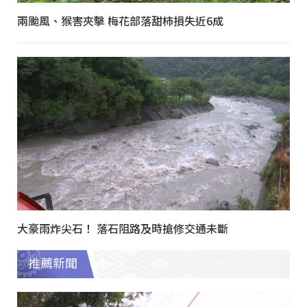
兩颱風、猴害夾擊 梅花部落甜柿損失近6成
大豪雨炸尖石！ 落石阻路及時搶修交通未斷
推薦新聞