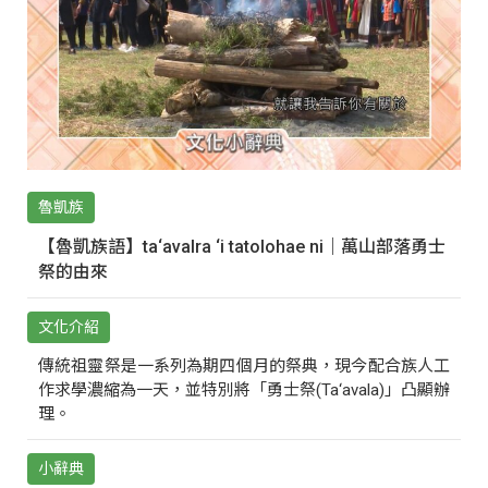
魯凱族
【魯凱族語】ta‘avalra ‘i tatolohae ni｜萬山部落勇士
祭的由來
文化介紹
傳統祖靈祭是一系列為期四個月的祭典，現今配合族人工
作求學濃縮為一天，並特別將「勇士祭(Ta‘avala)」凸顯辦
理。
小辭典