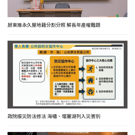
屏東推永久屋地籍分割分照 解長年產權難題
政院版災防法修法 海嘯、堰塞湖列入災害別