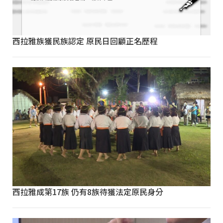
西拉雅族獲民族認定 原民日回顧正名歷程
西拉雅成第17族 仍有8族待獲法定原民身分