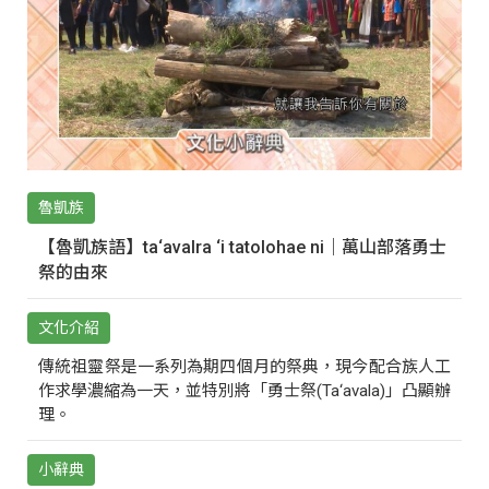
魯凱族
【魯凱族語】ta‘avalra ‘i tatolohae ni｜萬山部落勇士
祭的由來
文化介紹
傳統祖靈祭是一系列為期四個月的祭典，現今配合族人工
作求學濃縮為一天，並特別將「勇士祭(Ta‘avala)」凸顯辦
理。
小辭典