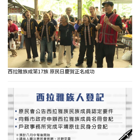
西拉雅族成第17族 原民日慶賀正名成功