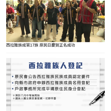
西拉雅族成第17族 原民日慶賀正名成功