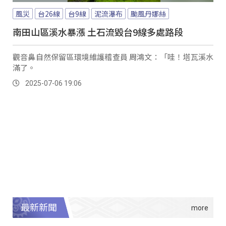
風災
台26線
台9線
泥流瀑布
颱風丹娜絲
南田山區溪水暴漲 土石流毀台9線多處路段
觀音鼻自然保留區環境維護稽查員 周鴻文：「哇！塔瓦溪水
滿了。
2025-07-06 19:06
最新新聞