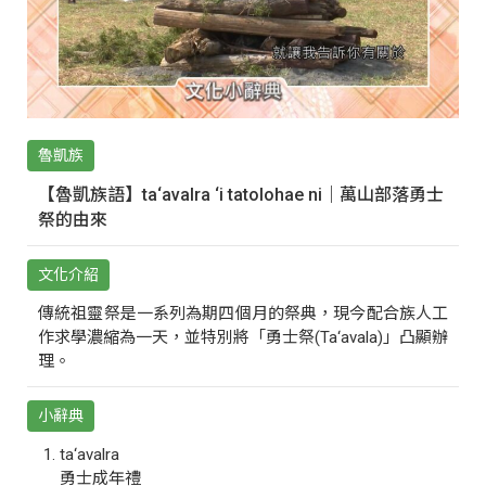
魯凱族
【魯凱族語】ta‘avalra ‘i tatolohae ni｜萬山部落勇士
祭的由來
文化介紹
傳統祖靈祭是一系列為期四個月的祭典，現今配合族人工
作求學濃縮為一天，並特別將「勇士祭(Ta‘avala)」凸顯辦
理。
小辭典
ta‘avalra
勇士成年禮