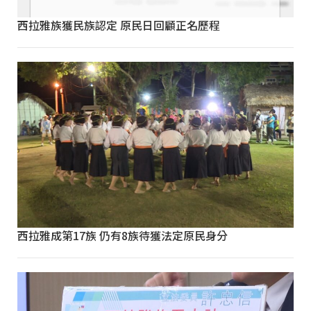
西拉雅族獲民族認定 原民日回顧正名歷程
西拉雅成第17族 仍有8族待獲法定原民身分