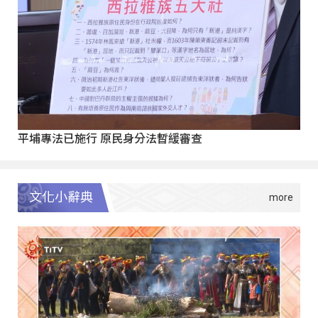
平埔專法已施行 原民身分法暫緩審查
文化小辭典