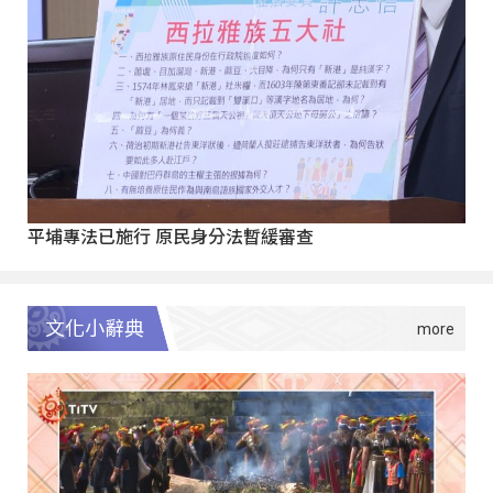
平埔專法已施行 原民身分法暫緩審查
文化小辭典