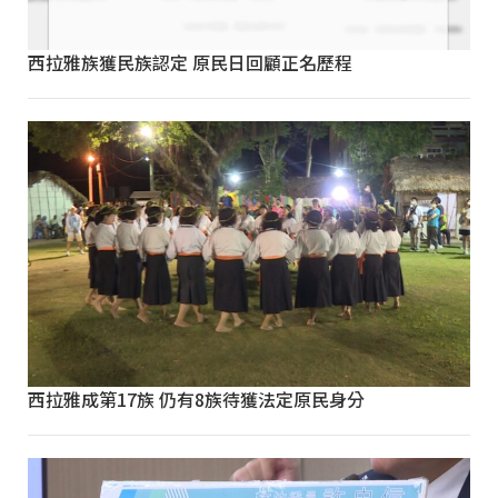
西拉雅族獲民族認定 原民日回顧正名歷程
西拉雅成第17族 仍有8族待獲法定原民身分