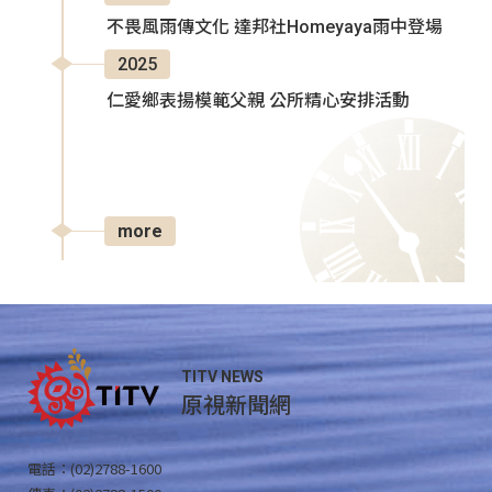
不畏風雨傳文化 達邦社Homeyaya雨中登場
2025
仁愛鄉表揚模範父親 公所精心安排活動
more
TITV NEWS
原視新聞網
電話：(02)2788-1600