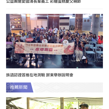
公益團邀愛國浦長輩義工 彩繪蛋糕慶父親節
族語認證首推在地測驗 屏東舉辦說明會
推薦新聞