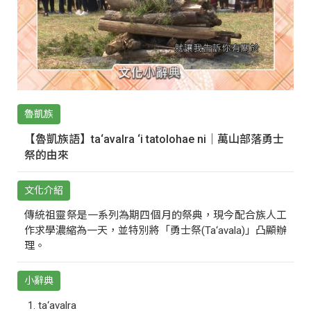
魯凱族
【魯凱族語】ta‘avalra ‘i tatolohae ni｜萬山部落勇士
祭的由來
文化介紹
傳統祖靈祭是一系列為期四個月的祭典，現今配合族人工
作求學濃縮為一天，並特別將「勇士祭(Ta‘avala)」凸顯辦
理。
小辭典
ta‘avalra