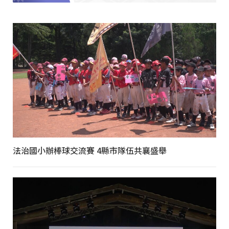
法治國小辦棒球交流賽 4縣市隊伍共襄盛舉