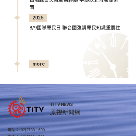
白海豚白天減弱為輕颱 中部以北有局部豪
雨
2025
8/9國際原民日 聯合國強調原民知識重要性
more
TITV NEWS
原視新聞網
電話：(02)2788-1600