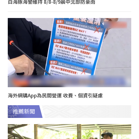
白海豚海警維持 8/8-8/9晨中北部防豪雨
海外網購App為民間營運 收費、個資引疑慮
推薦新聞