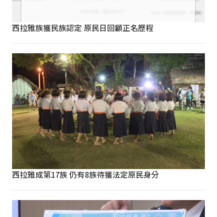
西拉雅族獲民族認定 原民日回顧正名歷程
西拉雅成第17族 仍有8族待獲法定原民身分