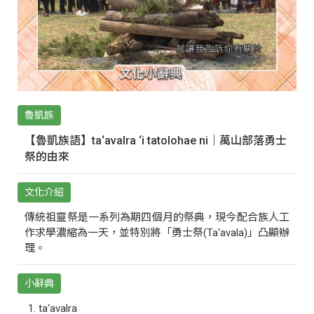
魯凱族
【魯凱族語】ta‘avalra ‘i tatolohae ni｜萬山部落勇士
祭的由來
文化介紹
傳統祖靈祭是一系列為期四個月的祭典，現今配合族人工
作求學濃縮為一天，並特別將「勇士祭(Ta‘avala)」凸顯辦
理。
小辭典
ta‘avalra