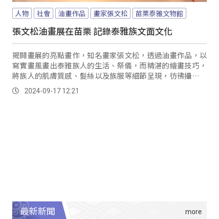
人物
社會
油畫作品
畫家張文松
苗栗泰雅文物館
張文松油畫展在苗栗 記錄泰雅族文面文化
揭開畫展的亮點畫作，知名畫家張文松，透過油畫作品，以
寫實畫風畫出泰雅族人的生活、祭儀，而精湛的繪畫技巧，
將族人的肌膚質感、髮絲以及族服等細節呈現，彷彿攝影作
品一樣栩栩如生，更重要的是藉由這些充滿生命的畫作，記
2024-09-17 12:21
錄著泰雅族獨特的文面文化。
最新新聞