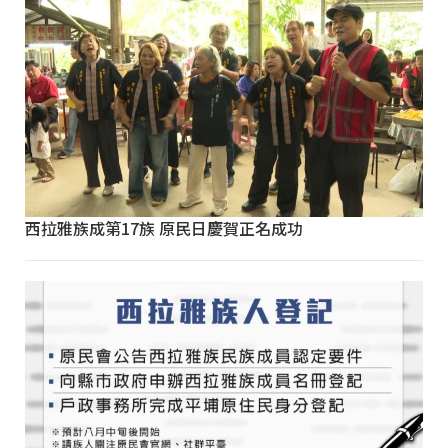
西拉雅族成第17族 原民日慶賀正名成功