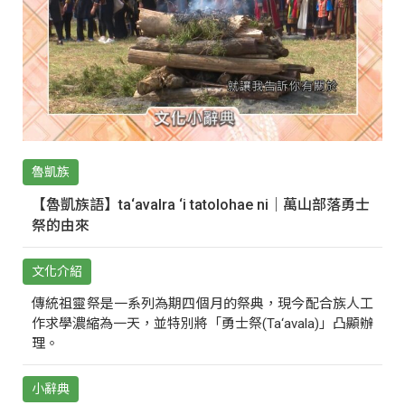
魯凱族
【魯凱族語】ta‘avalra ‘i tatolohae ni｜萬山部落勇士
祭的由來
文化介紹
傳統祖靈祭是一系列為期四個月的祭典，現今配合族人工
作求學濃縮為一天，並特別將「勇士祭(Ta‘avala)」凸顯辦
理。
小辭典