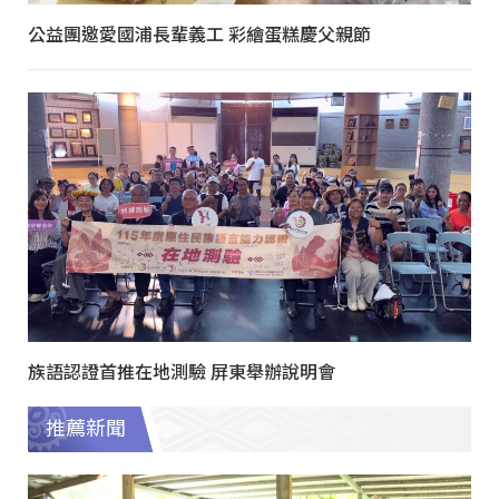
公益團邀愛國浦長輩義工 彩繪蛋糕慶父親節
族語認證首推在地測驗 屏東舉辦說明會
推薦新聞