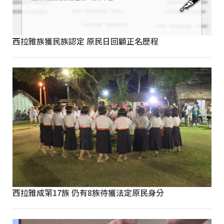
西拉雅族獲民族認定 原民日回顧正名歷程
西拉雅成第17族 仍有8族待獲法定原民身分