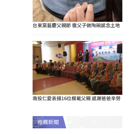
台東窯藝慶父親節 邀父子做陶碗感念土地
南投仁愛表揚16位模範父親 感謝爸爸辛勞
推薦新聞