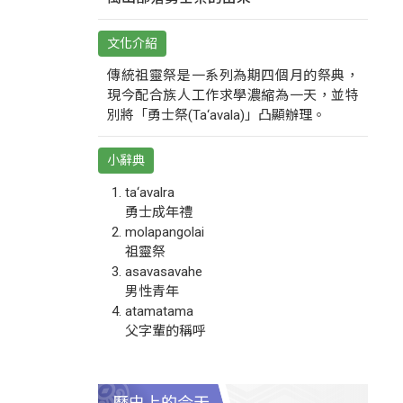
文化介紹
傳統祖靈祭是一系列為期四個月的祭典，
現今配合族人工作求學濃縮為一天，並特
別將「勇士祭(Ta‘avala)」凸顯辦理。
小辭典
ta‘avalra
勇士成年禮
molapangolai
祖靈祭
asavasavahe
男性青年
atamatama
父字輩的稱呼
歷史上的今天