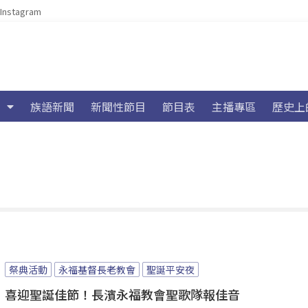
Instagram
族語新聞
新聞性節目
節目表
主播專區
歷史上
祭典活動
永福基督長老教會
聖誕平安夜
喜迎聖誕佳節！長濱永福教會聖歌隊報佳音