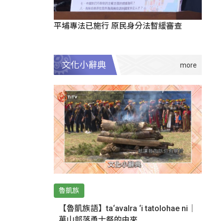
平埔專法已施行 原民身分法暫緩審查
文化小辭典
魯凱族
【魯凱族語】ta‘avalra ‘i tatolohae ni｜
萬山部落勇士祭的由來