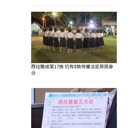
西拉雅成第17族 仍有8族待獲法定原民身
分