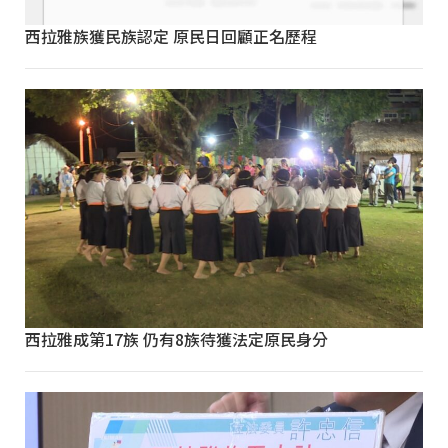
西拉雅族獲民族認定 原民日回顧正名歷程
西拉雅成第17族 仍有8族待獲法定原民身分