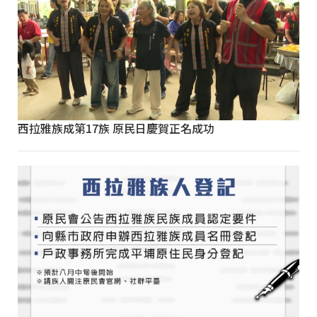
西拉雅族成第17族 原民日慶賀正名成功