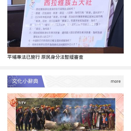
平埔專法已施行 原民身分法暫緩審查
文化小辭典