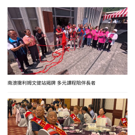
南澳撒利姆文健站揭牌 多元課程陪伴長者