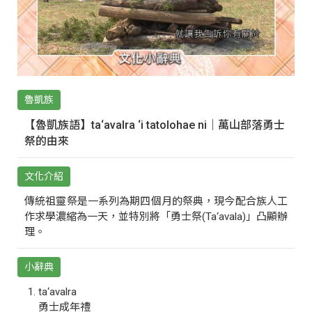
魯凱族
【魯凱族語】ta‘avalra ‘i tatolohae ni｜萬山部落勇士
祭的由來
文化介紹
傳統祖靈祭是一系列為期四個月的祭典，現今配合族人工
作求學濃縮為一天，並特別將「勇士祭(Ta‘avala)」凸顯辦
理。
小辭典
ta‘avalra
勇士成年禮