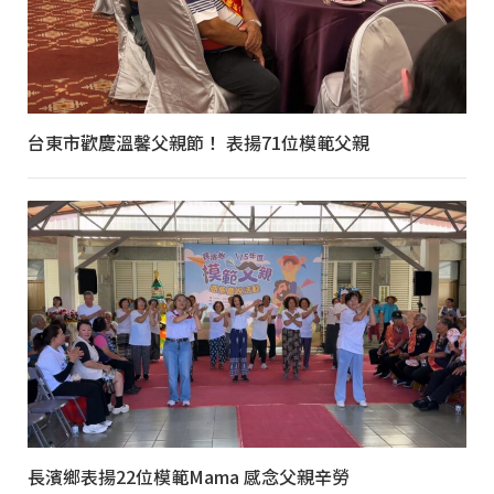
台東市歡慶溫馨父親節！ 表揚71位模範父親
長濱鄉表揚22位模範Mama 感念父親辛勞