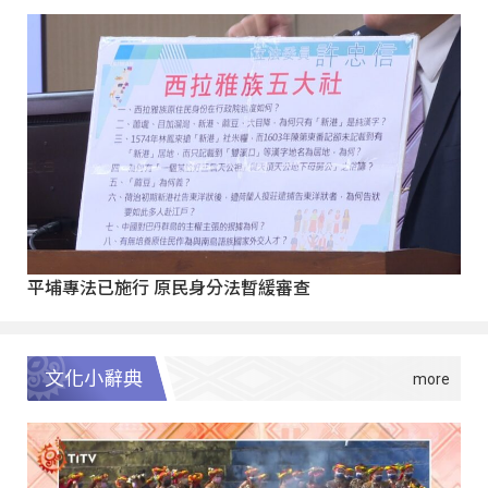
平埔專法已施行 原民身分法暫緩審查
文化小辭典