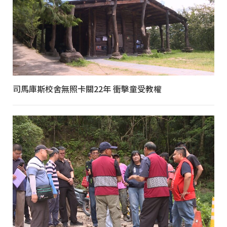
司馬庫斯校舍無照卡關22年 衝擊童受教權