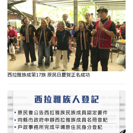
西拉雅族成第17族 原民日慶賀正名成功