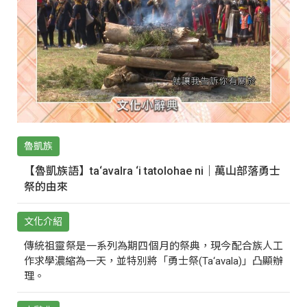
魯凱族
【魯凱族語】ta‘avalra ‘i tatolohae ni｜萬山部落勇士
祭的由來
文化介紹
傳統祖靈祭是一系列為期四個月的祭典，現今配合族人工
作求學濃縮為一天，並特別將「勇士祭(Ta‘avala)」凸顯辦
理。