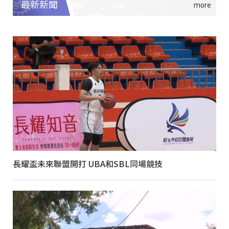
最新新聞
長耀盃未來聯盟開打 UBA和SBL同場競技