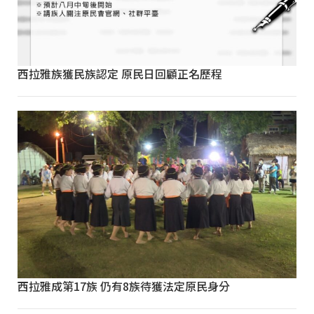
西拉雅族獲民族認定 原民日回顧正名歷程
西拉雅成第17族 仍有8族待獲法定原民身分