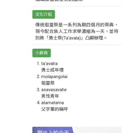
文化介紹
傳統祖靈祭是一系列為期四個月的祭典，
現今配合族人工作求學濃縮為一天，並特
別將「勇士祭(Ta‘avala)」凸顯辦理。
小辭典
ta‘avalra
勇士成年禮
molapangolai
祖靈祭
asavasavahe
男性青年
atamatama
父字輩的稱呼
歷史上的今天