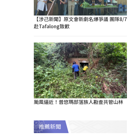
【涉己新聞】原文會新劇名爆爭議 團隊8/7
赴Tafalong致歉
颱風逼近！普悠瑪部落族人勘查共管山林
推薦新聞