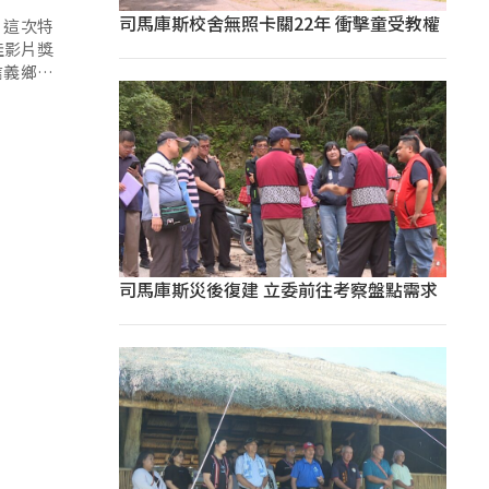
司馬庫斯校舍無照卡關22年 衝擊童受教權
，這次特
佳影片獎
信義鄉的
，也反思
司馬庫斯災後復建 立委前往考察盤點需求