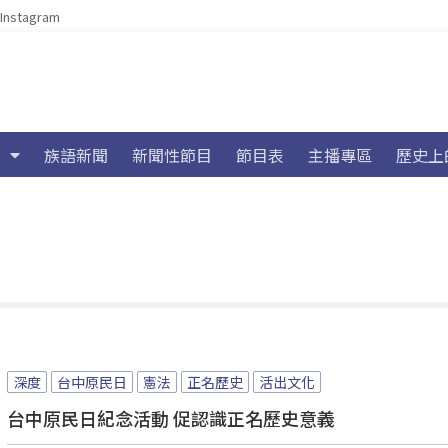
Instagram
族語新聞
新聞性節目
節目表
主播專區
歷史上
深度
台中原民日
憲法
正名歷史
活出文化
台中原民日紀念活動 促認識正名歷史意義