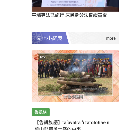
平埔專法已施行 原民身分法暫緩審查
文化小辭典
魯凱族
【魯凱族語】ta‘avalra ‘i tatolohae ni｜
萬山部落勇士祭的由來