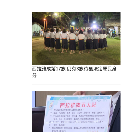
西拉雅成第17族 仍有8族待獲法定原民身
分