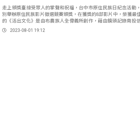
走上頒獎臺接受眾人的掌聲和祝福，台中市原住民族日紀念活動
別舉辦原住民族影片徵選競賽頒獎，在獲獎的8部影片中，榮獲最
的《活出文化》是由布農族人全偉義所創作，藉由鏡頭記錄南投
拉盟岸青年，如何透過織布、小米等方式，用行動實踐文化傳承
2023-08-01 19:12
文化的重要性。