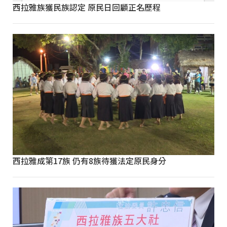
西拉雅族獲民族認定 原民日回顧正名歷程
西拉雅成第17族 仍有8族待獲法定原民身分