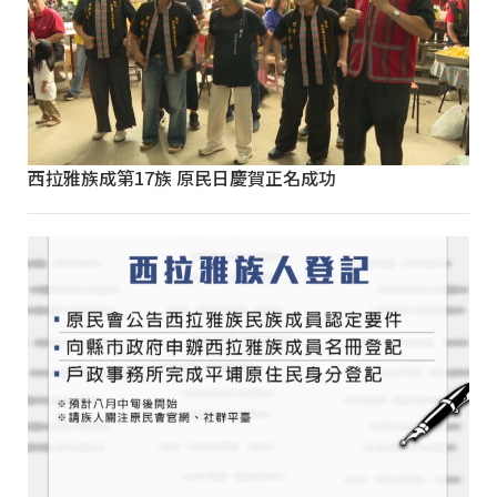
西拉雅族成第17族 原民日慶賀正名成功