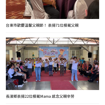
台東市歡慶溫馨父親節！ 表揚71位模範父親
長濱鄉表揚22位模範Mama 感念父親辛勞