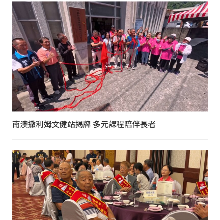
南澳撒利姆文健站揭牌 多元課程陪伴長者