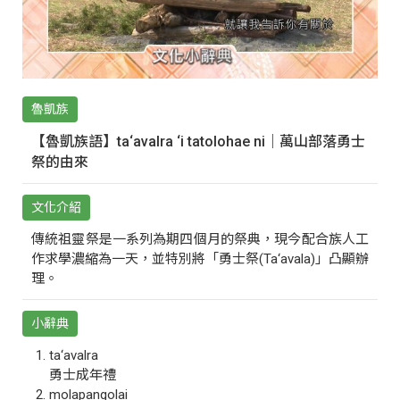
魯凱族
【魯凱族語】ta‘avalra ‘i tatolohae ni｜萬山部落勇士
祭的由來
文化介紹
傳統祖靈祭是一系列為期四個月的祭典，現今配合族人工
作求學濃縮為一天，並特別將「勇士祭(Ta‘avala)」凸顯辦
理。
小辭典
ta‘avalra
勇士成年禮
molapangolai