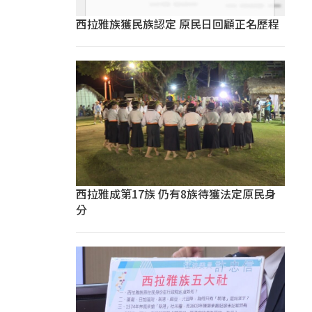
西拉雅族獲民族認定 原民日回顧正名歷程
西拉雅成第17族 仍有8族待獲法定原民身
分