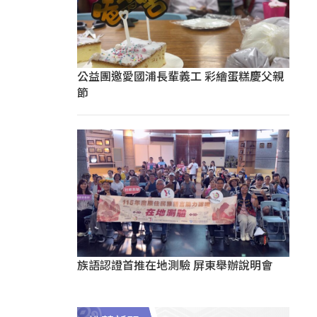
公益團邀愛國浦長輩義工 彩繪蛋糕慶父親
節
族語認證首推在地測驗 屏東舉辦說明會