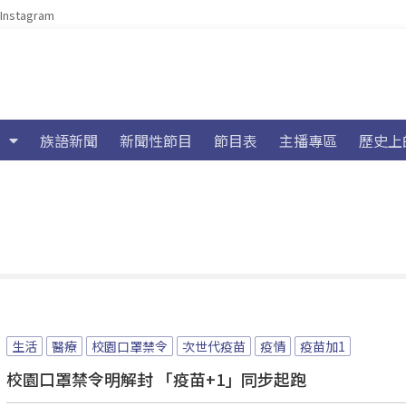
Instagram
族語新聞
新聞性節目
節目表
主播專區
歷史上
生活
醫療
校園口罩禁令
次世代疫苗
疫情
疫苗加1
校園口罩禁令明解封 「疫苗+1」同步起跑