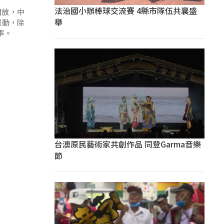
法治國小辦棒球交流賽 4縣市隊伍共襄盛
開放，中
舉
運動，除
率。
台澳原民藝術家共創作品 同登Garma音樂
節