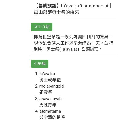
【魯凱族語】ta‘avalra ‘i tatolohae ni｜
萬山部落勇士祭的由來
文化介紹
傳統祖靈祭是一系列為期四個月的祭典，
現今配合族人工作求學濃縮為一天，並特
別將「勇士祭(Ta‘avala)」凸顯辦理。
小辭典
ta‘avalra
勇士成年禮
molapangolai
祖靈祭
asavasavahe
男性青年
atamatama
父字輩的稱呼