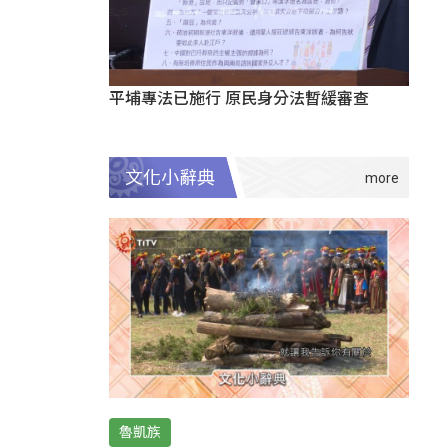
平埔專法已施行 原民身分法暫緩審查
文化小辭典
魯凱族