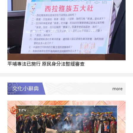
平埔專法已施行 原民身分法暫緩審查
文化小辭典