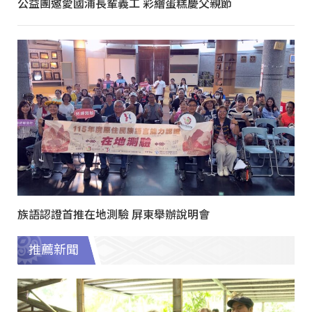
公益團邀愛國浦長輩義工 彩繪蛋糕慶父親節
族語認證首推在地測驗 屏東舉辦說明會
推薦新聞