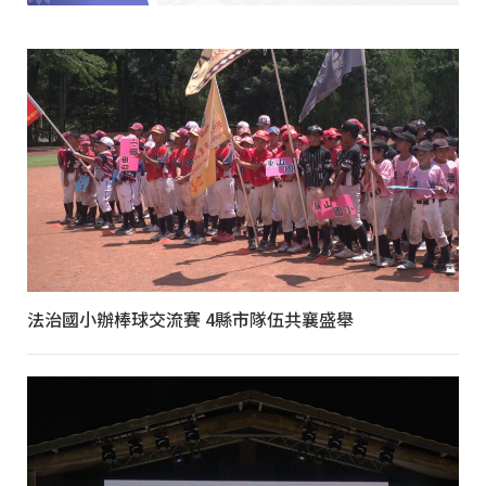
法治國小辦棒球交流賽 4縣市隊伍共襄盛舉