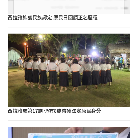
西拉雅族獲民族認定 原民日回顧正名歷程
西拉雅成第17族 仍有8族待獲法定原民身分