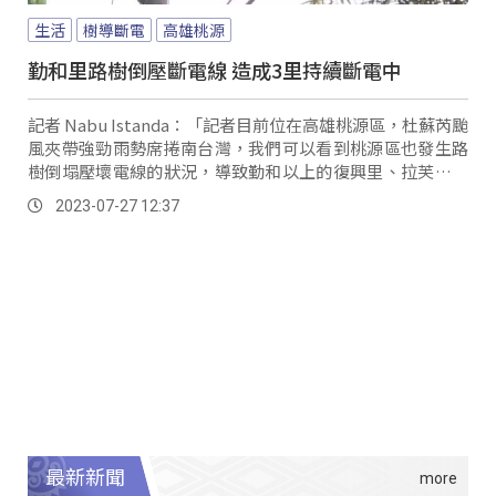
生活
樹導斷電
高雄桃源
勤和里路樹倒壓斷電線 造成3里持續斷電中
記者 Nabu Istanda：「記者目前位在高雄桃源區，杜蘇芮颱
風夾帶強勁雨勢席捲南台灣，我們可以看到桃源區也發生路
樹倒塌壓壞電線的狀況，導致勤和以上的復興里、拉芙蘭里
以及梅山里，目前是停電的狀況，稍早開口合約廠商已將路
2023-07-27 12:37
樹清除，台電人員目前也在積極搶修、恢復供電當中，預計
要再2到3小時才能恢復供電，實際狀況如何？我們訪問到了
桃源區的區長。
最新新聞