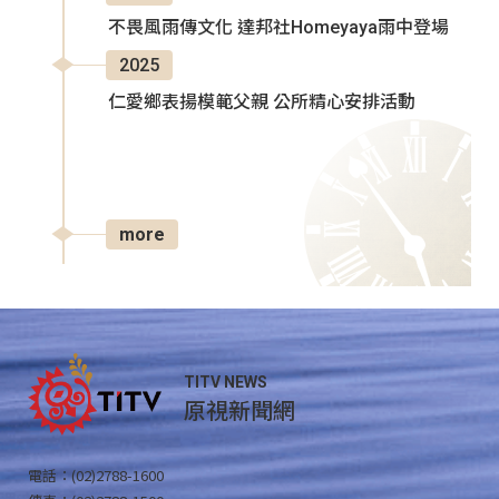
不畏風雨傳文化 達邦社Homeyaya雨中登場
2025
仁愛鄉表揚模範父親 公所精心安排活動
more
TITV NEWS
原視新聞網
電話：(02)2788-1600